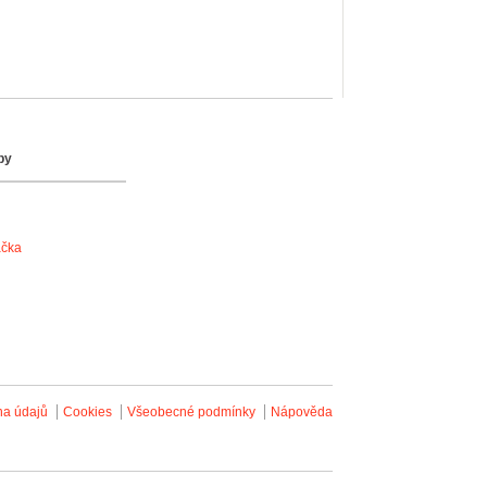
by
ačka
na údajů
Cookies
Všeobecné podmínky
Nápověda