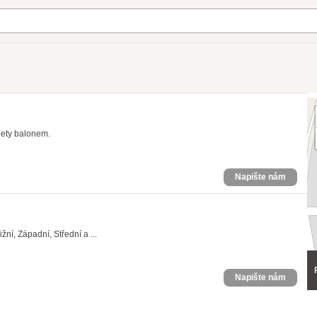
 lety balonem.
Napište nám
žní, Západní, Střední a ...
Napište nám