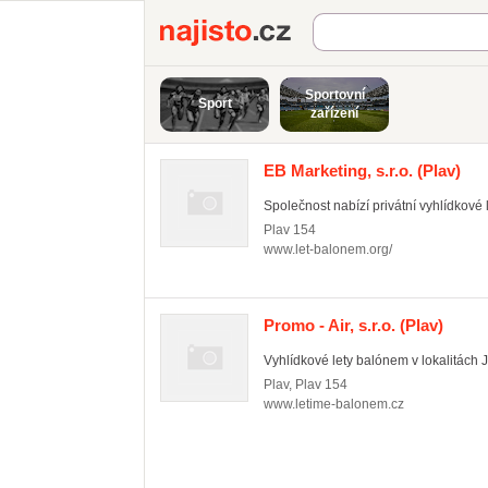
Najisto.cz
Sportovní
Sport
zařízení
EB Marketing, s.r.o.
(Plav)
Společnost nabízí privátní vyhlídkové
Plav
154
www.let-balonem.org/
Promo - Air, s.r.o.
(Plav)
Vyhlídkové lety balónem v lokalitách Ji
Plav
,
Plav 154
www.letime-balonem.cz