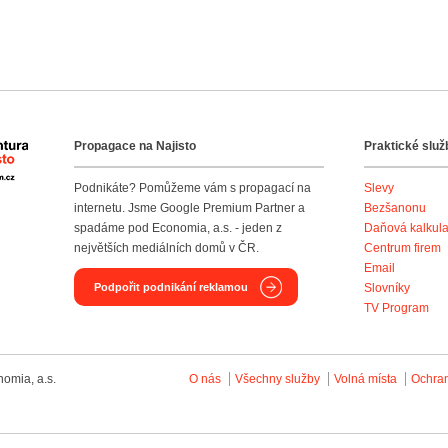
Propagace na Najisto
Praktické služ
Agentura Najisto
Podnikáte? Pomůžeme vám s propagací na
Slevy
internetu. Jsme Google Premium Partner a
Bezšanonu
spadáme pod Economia, a.s. - jeden z
Daňová kalkul
největších mediálních domů v ČR.
Centrum firem
Email
Podpořit podnikání reklamou
Slovníky
TV Program
omia, a.s.
O nás
Všechny služby
Volná místa
Ochra