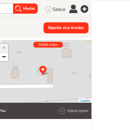
Sekce
Napište více firmám
Zvětšit mapu
+
−
Leaflet
Plav
Vybrat region