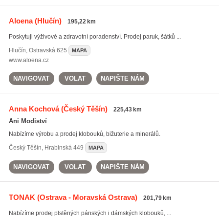
Aloena
(Hlučín)
195,22 km
Poskytuji výživové a zdravotní poradenství. Prodej paruk, šátků ...
Hlučín
,
Ostravská 625
MAPA
www.aloena.cz
NAVIGOVAT
VOLAT
NAPIŠTE NÁM
Anna Kochová
(Český Těšín)
225,43 km
Ani Modiství
Nabízíme výrobu a prodej klobouků, bižuterie a minerálů.
Český Těšín
,
Hrabinská 449
MAPA
NAVIGOVAT
VOLAT
NAPIŠTE NÁM
TONAK
(Ostrava - Moravská Ostrava)
201,79 km
Nabízíme prodej plstěných pánských i dámských klobouků, ...