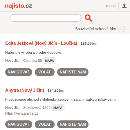
Najisto.cz
menu
SEKCE
ŠTÍTKY
Související sekce/štítky
Najisto.cz
Styl a krása
Móda
Klobouky
Edita Ježková
(Nový Jičín - Loučka)
183,53 km
On-line prodej klobouků a čepic
(10)
Nabízíme výrobu a prodej klobouků.
Nový Jičín
,
Císařská 88
MAPA
NAVIGOVAT
VOLAT
NAPIŠTE NÁM
Anytra
(Nový Jičín)
184,20 km
Provozujeme obchod s klobouky, čepicemi, šálami, šátky a rukavicemi.
Nový Jičín
,
Sokolovská 1269
MAPA
https://www.anytra.cz
NAVIGOVAT
VOLAT
NAPIŠTE NÁM