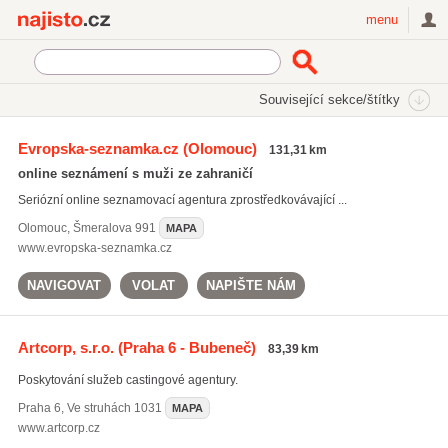
Najisto.cz
menu
SEKCE
ŠTÍTKY
Související sekce/štítky
Najisto.cz
Styl a krása
Modelingové a castingové agentury
Evropska-seznamka.cz
(Olomouc)
131,31 km
online seznámení s muži ze zahraničí
Seriózní online seznamovací agentura zprostředkovávající ...
Olomouc
,
Šmeralova 991
MAPA
www.evropska-seznamka.cz
NAVIGOVAT
VOLAT
NAPIŠTE NÁM
Artcorp, s.r.o.
(Praha 6 - Bubeneč)
83,39 km
Poskytování služeb castingové agentury.
Praha 6
,
Ve struhách 1031
MAPA
www.artcorp.cz