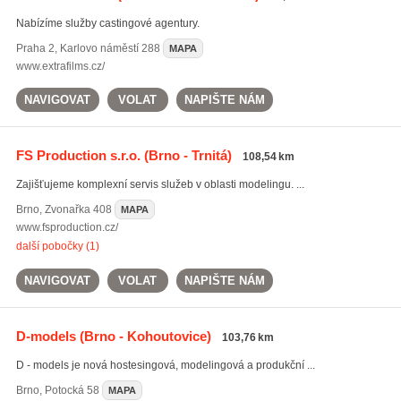
Nabízíme služby castingové agentury.
Praha 2
,
Karlovo náměstí 288
MAPA
www.extrafilms.cz/
NAVIGOVAT
VOLAT
NAPIŠTE NÁM
FS Production s.r.o.
(Brno - Trnitá)
108,54 km
Zajišťujeme komplexní servis služeb v oblasti modelingu. ...
Brno
,
Zvonařka 408
MAPA
www.fsproduction.cz/
další pobočky (1)
NAVIGOVAT
VOLAT
NAPIŠTE NÁM
D-models
(Brno - Kohoutovice)
103,76 km
D - models je nová hostesingová, modelingová a produkční ...
Brno
,
Potocká 58
MAPA