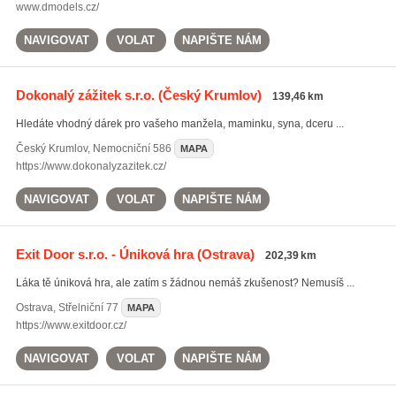
www.dmodels.cz/
NAVIGOVAT
VOLAT
NAPIŠTE NÁM
Dokonalý zážitek s.r.o.
(Český Krumlov)
139,46 km
Hledáte vhodný dárek pro vašeho manžela, maminku, syna, dceru ...
Český Krumlov
,
Nemocniční 586
MAPA
https://www.dokonalyzazitek.cz/
NAVIGOVAT
VOLAT
NAPIŠTE NÁM
Exit Door s.r.o. - Úniková hra
(Ostrava)
202,39 km
Láka tě úniková hra, ale zatím s žádnou nemáš zkušenost? Nemusíš ...
Ostrava
,
Střelniční 77
MAPA
https://www.exitdoor.cz/
NAVIGOVAT
VOLAT
NAPIŠTE NÁM