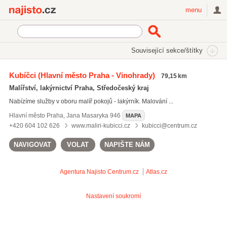
Najisto.cz
menu
SEKCE
ŠTÍTKY
Související sekce/štítky
Najisto.cz
Aero-therm
Kubíčci
(Hlavní město Praha - Vinohrady)
79,15 km
lakýrnické práce
(911)
Malířství, lakýrnictví Praha, Středočeský kraj
nátěry střech
(573)
Nabízíme služby v oboru malíř pokojů - lakýrník. Malování ...
pravidelný úklid
(412)
Hlavní město Praha
,
Jana Masaryka 946
MAPA
Všechny související štítky
+420 604 102 626
www.maliri-kubicci.cz
kubicci@centrum.cz
NAVIGOVAT
VOLAT
NAPIŠTE NÁM
Agentura Najisto
Centrum.cz
Atlas.cz
Nastavení soukromí