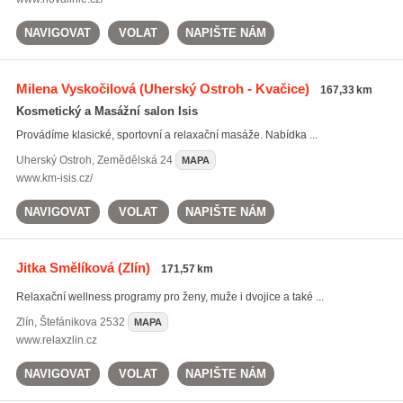
NAVIGOVAT
VOLAT
NAPIŠTE NÁM
Milena Vyskočilová
(Uherský Ostroh - Kvačice)
167,33 km
Kosmetický a Masážní salon Isis
Provádíme klasické, sportovní a relaxační masáže. Nabídka ...
Uherský Ostroh
,
Zemědělská 24
MAPA
www.km-isis.cz/
NAVIGOVAT
VOLAT
NAPIŠTE NÁM
Jitka Smělíková
(Zlín)
171,57 km
Relaxační wellness programy pro ženy, muže i dvojice a také ...
Zlín
,
Štefánikova 2532
MAPA
www.relaxzlin.cz
NAVIGOVAT
VOLAT
NAPIŠTE NÁM