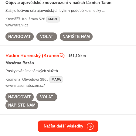
Objevte ajurvédské znovuzrození v našich lázních Tarani
Zažijte léčivou sílu ajurvédských bylin v podobě kosmetiky ...
Kroměříž
,
Kollárova 528
MAPA
www.tarani.cz
NAVIGOVAT
VOLAT
NAPIŠTE NÁM
Radim Horenský
(Kroměříž)
151,10 km
Masérna Bazén
Poskytování masérských služeb.
Kroměříž
,
Obvodová 3965
MAPA
www.masernabazen.cz/
NAVIGOVAT
VOLAT
NAPIŠTE NÁM
Načíst další výsledky