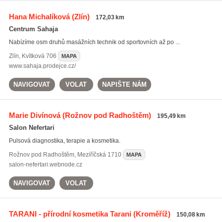
Hana Michalíková
(Zlín)
172,03 km
Centrum Sahaja
Nabízíme osm druhů masážních technik od sportovních až po ...
Zlín
,
Kvítková 706
MAPA
www.sahaja.prodejce.cz/
NAVIGOVAT
VOLAT
NAPIŠTE NÁM
Marie Divínová
(Rožnov pod Radhoštěm)
195,49 km
Salon Nefertari
Pulsová diagnostika, terapie a kosmetika.
Rožnov pod Radhoštěm
,
Meziříčská 1710
MAPA
salon-nefertari.webnode.cz
NAVIGOVAT
VOLAT
TARANI - přírodní kosmetika Tarani
(Kroměříž)
150,08 km