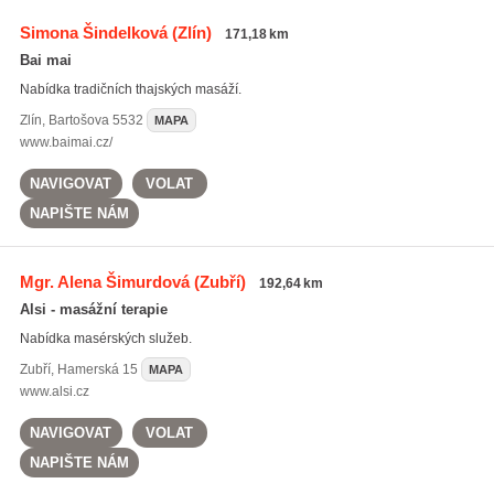
Simona Šindelková
(Zlín)
171,18 km
Bai mai
Nabídka tradičních thajských masáží.
Zlín
,
Bartošova 5532
MAPA
www.baimai.cz/
NAVIGOVAT
VOLAT
NAPIŠTE NÁM
Mgr. Alena Šimurdová
(Zubří)
192,64 km
Alsi - masážní terapie
Nabídka masérských služeb.
Zubří
,
Hamerská 15
MAPA
www.alsi.cz
NAVIGOVAT
VOLAT
NAPIŠTE NÁM