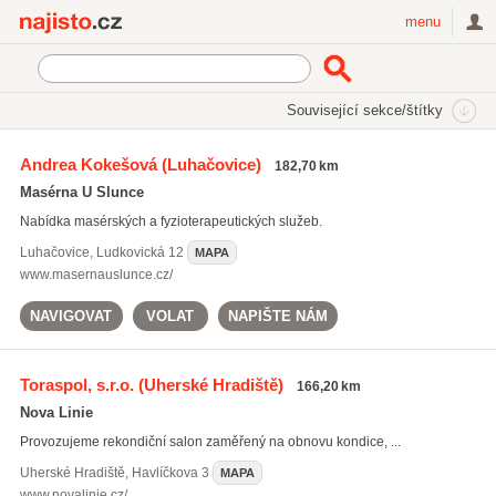
Najisto.cz
menu
SEKCE
ŠTÍTKY
Související sekce/štítky
Najisto.cz
aromaterapeutické masáže
Andrea Kokešová
(Luhačovice)
182,70 km
aromaterapeutické masáže
(278)
Masérna U Slunce
reflexní masáže
(310)
Nabídka masérských a fyzioterapeutických služeb.
masáže nohou
(393)
Luhačovice
,
Ludkovická 12
MAPA
Všechny související štítky
www.masernauslunce.cz/
NAVIGOVAT
VOLAT
NAPIŠTE NÁM
Toraspol, s.r.o.
(Uherské Hradiště)
166,20 km
Nova Linie
Provozujeme rekondiční salon zaměřený na obnovu kondice, ...
Uherské Hradiště
,
Havlíčkova 3
MAPA
www.novalinie.cz/