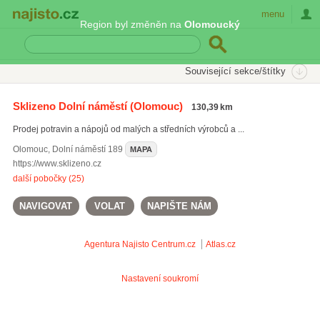
Najisto.cz
menu
Region byl změněn na
Olomoucký
SEKCE
ŠTÍTKY
Související sekce/štítky
Najisto.cz
bio vína
Sklizeno Dolní náměstí
(Olomouc)
130,39 km
bio koření
(45)
Prodej potravin a nápojů od malých a středních výrobců a ...
mléko z farmy
(51)
bio vejce
(26)
Olomouc
,
Dolní náměstí 189
MAPA
https://www.sklizeno.cz
Všechny související štítky
další pobočky (25)
NAVIGOVAT
VOLAT
NAPIŠTE NÁM
Agentura Najisto
Centrum.cz
Atlas.cz
Nastavení soukromí