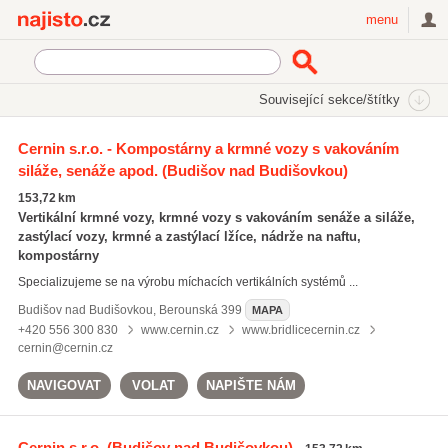
Najisto.cz
menu
SEKCE
ŠTÍTKY
Související sekce/štítky
Najisto.cz
břidlicové dlažby
Cernin s.r.o. - Kompostárny a krmné vozy s vakováním
siláže, senáže apod.
(Budišov nad Budišovkou)
břidlicové dlažby
(7)
břidlice obklady
(15)
153,72 km
břidlice
(14)
Vertikální krmné vozy, krmné vozy s vakováním senáže a siláže,
zastýlací vozy, krmné a zastýlací lžíce, nádrže na naftu,
Všechny související štítky
kompostárny
Specializujeme se na výrobu míchacích vertikálních systémů ...
Budišov nad Budišovkou
,
Berounská 399
MAPA
+420 556 300 830
www.cernin.cz
www.bridlicecernin.cz
cernin@cernin.cz
NAVIGOVAT
VOLAT
NAPIŠTE NÁM
Cernin s.r.o.
(Budišov nad Budišovkou)