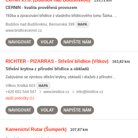
153,72 km
CERNIN - kvalita prověřená provozem
Těžba a zpracování břidlice z vlastního břidlicového lomu Šárka. ...
Budišov nad Budišovkou
,
Berounská 399
MAPA
www.bridlicecernin.cz
NAVIGOVAT
VOLAT
NAPIŠTE NÁM
RICHTER - PIZARRAS - Střešní břidlice
(Vítkov)
163,82 km
Střešní krytina z přírodní břidlice a obkladů
Zabýváme se výrobou střešní krytiny, obkladů i dlažeb z přírodní ...
Vítkov
,
Krátká 603
MAPA
+420 602 544 547
www.bridlice.cz
info@bridlice.cz
další pobočky (1)
NAVIGOVAT
VOLAT
NAPIŠTE NÁM
Kamenictví Rutar
(Šumperk)
107,87 km