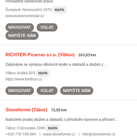
Provádíme kamenické práce.
Šumperk
,
Nemocniční 1970
MAPA
www.kamenictvirutar.cz
NAVIGOVAT
VOLAT
NAPIŠTE NÁM
RICHTER-Pizarras s.r.o.
(Vítkov)
163,83 km
Zabýváme se výrobou střešních krytin a obkladů a dlažeb z ...
Vítkov
,
Krátká 603
MAPA
https://www.bridlice.cz
NAVIGOVAT
VOLAT
NAPIŠTE NÁM
Stoneforme
(Tábor)
72,50 km
Nabízíme prodej dlažeb a obkladů z přírodního kamene a přírodní ...
Tábor
,
Chýnovská 2989
MAPA
+420 776 748 084
www.stoneforme.cz
info@stoneforme.cz