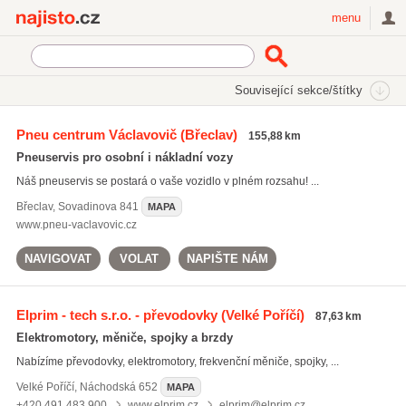
Najisto.cz
menu
SEKCE
ŠTÍTKY
Související sekce/štítky
Najisto.cz
opravy brzd
Pneu centrum Václavovič
(Břeclav)
155,88 km
opravy brzd
(669)
Pneuservis pro osobní i nákladní vozy
tlumiče
(752)
Náš pneuservis se postará o vaše vozidlo v plném rozsahu! ...
výfukové systémy
(588)
Břeclav
,
Sovadinova 841
MAPA
Všechny související štítky
www.pneu-vaclavovic.cz
NAVIGOVAT
VOLAT
NAPIŠTE NÁM
Elprim - tech s.r.o. - převodovky
(Velké Poříčí)
87,63 km
Elektromotory, měniče, spojky a brzdy
Nabízíme převodovky, elektromotory, frekvenční měniče, spojky, ...
Velké Poříčí
,
Náchodská 652
MAPA
+420 491 483 900
www.elprim.cz
elprim@elprim.cz