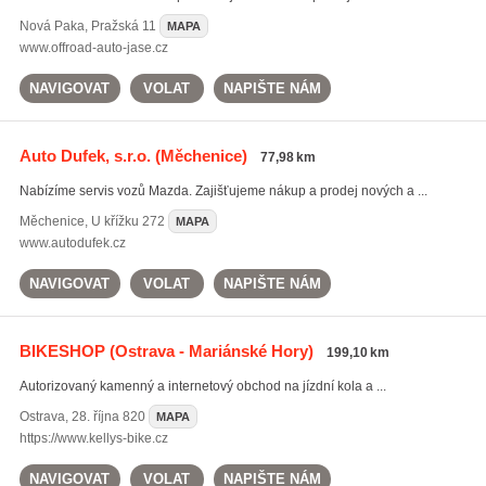
Nová Paka
,
Pražská 11
MAPA
www.offroad-auto-jase.cz
NAVIGOVAT
VOLAT
NAPIŠTE NÁM
Auto Dufek, s.r.o.
(Měchenice)
77,98 km
Nabízíme servis vozů Mazda. Zajišťujeme nákup a prodej nových a ...
Měchenice
,
U křížku 272
MAPA
www.autodufek.cz
NAVIGOVAT
VOLAT
NAPIŠTE NÁM
BIKESHOP
(Ostrava - Mariánské Hory)
199,10 km
Autorizovaný kamenný a internetový obchod na jízdní kola a ...
Ostrava
,
28. října 820
MAPA
https://www.kellys-bike.cz
NAVIGOVAT
VOLAT
NAPIŠTE NÁM