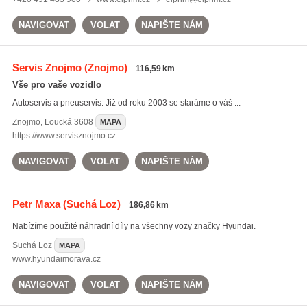
NAVIGOVAT
VOLAT
NAPIŠTE NÁM
Servis Znojmo
(Znojmo)
116,59 km
Vše pro vaše vozidlo
Autoservis a pneuservis. Již od roku 2003 se staráme o váš ...
Znojmo
,
Loucká 3608
MAPA
https://www.servisznojmo.cz
NAVIGOVAT
VOLAT
NAPIŠTE NÁM
Petr Maxa
(Suchá Loz)
186,86 km
Nabízíme použité náhradní díly na všechny vozy značky Hyundai.
Suchá Loz
MAPA
www.hyundaimorava.cz
NAVIGOVAT
VOLAT
NAPIŠTE NÁM