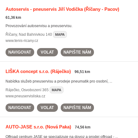
Autoservis - pneuservis Jiří Vodička
(Říčany - Pacov)
61,36 km
Provozování autoservisu a pneuservisu.
Říčany
,
Nad Bahnivkou 140
MAPA
www.tenis-ricany.cz
NAVIGOVAT
VOLAT
NAPIŠTE NÁM
LIŠKA concept s.r.o.
(Ráječko)
96,51 km
Nabídka služeb pneuservisu a prodeje pneumatik pro osobní, ...
Ráječko
,
Osvobození 365
MAPA
www.pneuservisliska.cz
NAVIGOVAT
VOLAT
NAPIŠTE NÁM
AUTO-JASE s.r.o.
(Nová Paka)
74,56 km
Offroad centrum JASE se specializuje na dovoz a prodej offroad - ...