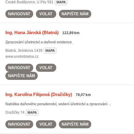
České Budějovice
,
U Pily 581
MAPA
NAVIGOVAT
VOLAT
NAPIŠTE NÁM
Ing. Hana Jánská
(Blatná)
122,89 km
Zpracování účetnictví a daňové evidence.
Blatná
,
Jiráskova 1439
MAPA
www.ucetniblatna.cz
NAVIGOVAT
VOLAT
NAPIŠTE NÁM
Ing. Karolína Filipová
(Dražičky)
78,07 km
Nabídka daňového poradenství, vedení účetnictví a zpracování ...
Dražičky
74
MAPA
NAVIGOVAT
VOLAT
NAPIŠTE NÁM