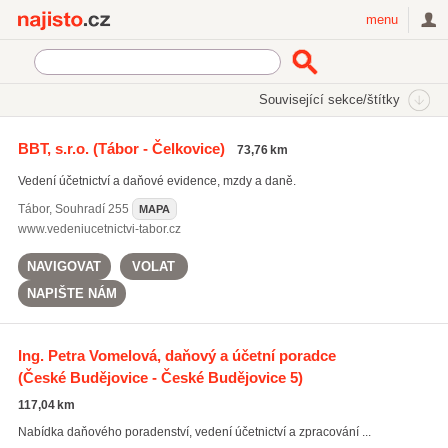
Najisto.cz
menu
SEKCE
ŠTÍTKY
Související sekce/štítky
Najisto.cz
daňová optimalizace
BBT, s.r.o.
(Tábor - Čelkovice)
73,76 km
daňová optimalizace
(998)
Vedení účetnictví a daňové evidence, mzdy a daně.
daňové poradenství
(5532)
daňová přiznání
(4690)
Tábor
,
Souhradí 255
MAPA
www.vedeniucetnictvi-tabor.cz
Všechny související štítky
NAVIGOVAT
VOLAT
NAPIŠTE NÁM
Ing. Petra Vomelová, daňový a účetní poradce
(České Budějovice - České Budějovice 5)
117,04 km
Nabídka daňového poradenství, vedení účetnictví a zpracování ...