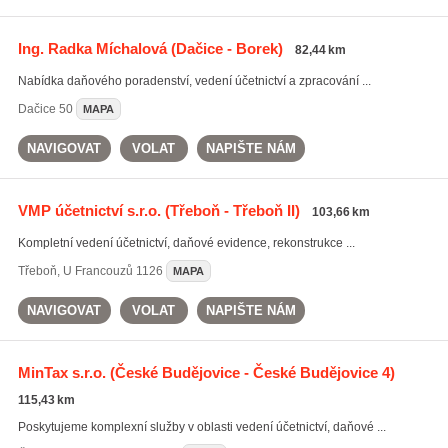
Ing. Radka Míchalová
(Dačice - Borek)
82,44 km
Nabídka daňového poradenství, vedení účetnictví a zpracování ...
Dačice
50
MAPA
NAVIGOVAT
VOLAT
NAPIŠTE NÁM
VMP účetnictví s.r.o.
(Třeboň - Třeboň II)
103,66 km
Kompletní vedení účetnictví, daňové evidence, rekonstrukce ...
Třeboň
,
U Francouzů 1126
MAPA
NAVIGOVAT
VOLAT
NAPIŠTE NÁM
MinTax s.r.o.
(České Budějovice - České Budějovice 4)
115,43 km
Poskytujeme komplexní služby v oblasti vedení účetnictví, daňové ...