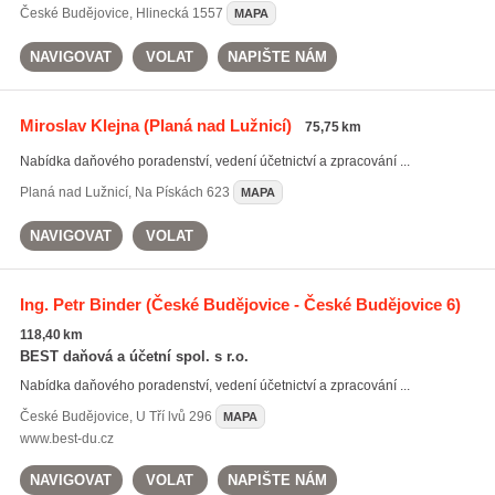
České Budějovice
,
Hlinecká 1557
MAPA
NAVIGOVAT
VOLAT
NAPIŠTE NÁM
Miroslav Klejna
(Planá nad Lužnicí)
75,75 km
Nabídka daňového poradenství, vedení účetnictví a zpracování ...
Planá nad Lužnicí
,
Na Pískách 623
MAPA
NAVIGOVAT
VOLAT
Ing. Petr Binder
(České Budějovice - České Budějovice 6)
118,40 km
BEST daňová a účetní spol. s r.o.
Nabídka daňového poradenství, vedení účetnictví a zpracování ...
České Budějovice
,
U Tří lvů 296
MAPA
www.best-du.cz
NAVIGOVAT
VOLAT
NAPIŠTE NÁM