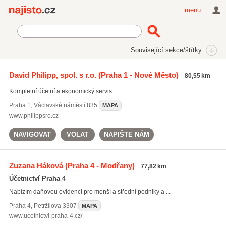
Najisto.cz
menu
SEKCE
ŠTÍTKY
Související sekce/štítky
Najisto.cz
daňová optimalizace
David Philipp, spol. s r.o.
(Praha 1 - Nové Město)
80,55 km
daňová optimalizace
(998)
Kompletní účetní a ekonomický servis.
daňová přiznání
(4690)
daňové poradenství
(5532)
Praha 1
,
Václavské náměstí 835
MAPA
www.philippsro.cz
Všechny související štítky
NAVIGOVAT
VOLAT
NAPIŠTE NÁM
Zuzana Háková
(Praha 4 - Modřany)
77,82 km
Účetnictví Praha 4
Nabízím daňovou evidenci pro menší a střední podniky a ...
Praha 4
,
Petržílova 3307
MAPA
www.ucetnictvi-praha-4.cz/