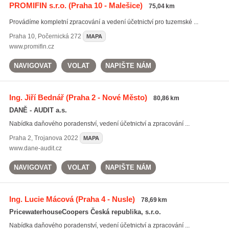
PROMIFIN s.r.o.
(Praha 10 - Malešice)
75,04 km
Provádíme kompletní zpracování a vedení účetnictví pro tuzemské ...
Praha 10
,
Počernická 272
MAPA
www.promifin.cz
NAVIGOVAT
VOLAT
NAPIŠTE NÁM
Ing. Jiří Bednář
(Praha 2 - Nové Město)
80,86 km
DANĚ - AUDIT a.s.
Nabídka daňového poradenství, vedení účetnictví a zpracování ...
Praha 2
,
Trojanova 2022
MAPA
www.dane-audit.cz
NAVIGOVAT
VOLAT
NAPIŠTE NÁM
Ing. Lucie Mácová
(Praha 4 - Nusle)
78,69 km
PricewaterhouseCoopers Česká republika, s.r.o.
Nabídka daňového poradenství, vedení účetnictví a zpracování ...