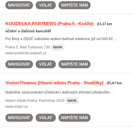
NAVIGOVAT
VOLAT
NAPIŠTE NÁM
KOUDELKA PARTNERS
(Praha 5 - Košíře)
83,37 km
účetní a daňová kancelář
Pro firmy a OSVČ nabízíme vedení daňové evidence (již od 500 Kč ...
Praha 5
,
Nad Turbovou 730
MAPA
www.ucetnictvi-praha5.cz
NAVIGOVAT
VOLAT
NAPIŠTE NÁM
Victori Finance
(Hlavní město Praha - Stodůlky)
85,47 km
Nabízíme zpracovávání účetnictví i daňových přiznání především ...
Hlavní město Praha
,
Raichlova 2619
MAPA
www.victori.cz
NAVIGOVAT
VOLAT
NAPIŠTE NÁM