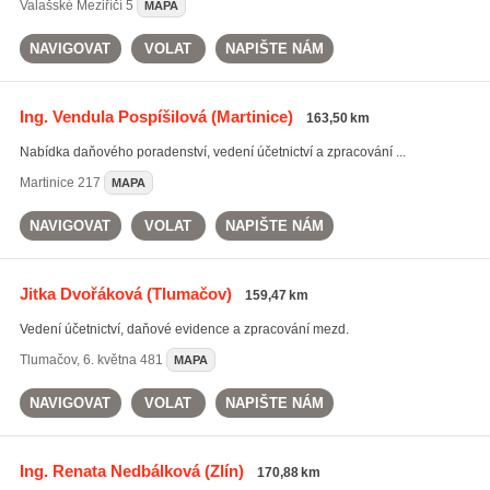
Valašské Meziříčí
5
MAPA
NAVIGOVAT
VOLAT
NAPIŠTE NÁM
Ing. Vendula Pospíšilová
(Martinice)
163,50 km
Nabídka daňového poradenství, vedení účetnictví a zpracování ...
Martinice
217
MAPA
NAVIGOVAT
VOLAT
NAPIŠTE NÁM
Jitka Dvořáková
(Tlumačov)
159,47 km
Vedení účetnictví, daňové evidence a zpracování mezd.
Tlumačov
,
6. května 481
MAPA
NAVIGOVAT
VOLAT
NAPIŠTE NÁM
Ing. Renata Nedbálková
(Zlín)
170,88 km