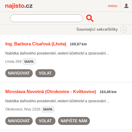
Najisto.cz
menu
SEKCE
ŠTÍTKY
Související sekce/štítky
Najisto.cz
daňová optimalizace
Ing. Barbora Císařová
(Lhota)
169,97 km
daňová optimalizace
(998)
Nabídka daňového poradenství, vedení účetnictví a zpracování ...
daňové poradenství
(5532)
daňová přiznání
(4690)
Lhota
269
MAPA
Všechny související štítky
NAVIGOVAT
VOLAT
Miroslava Novotná
(Otrokovice - Kvítkovice)
164,46 km
Nabídka daňového poradenství, vedení účetnictví a zpracování ...
Otrokovice
,
Nivy 1526
MAPA
NAVIGOVAT
VOLAT
NAPIŠTE NÁM