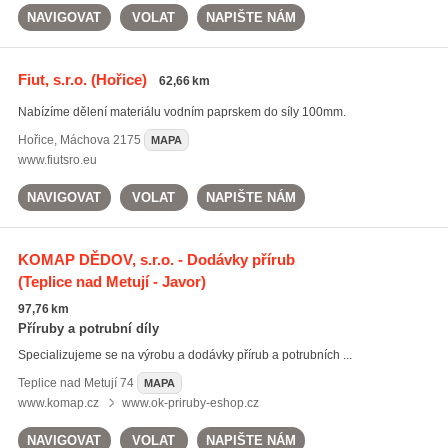
NAVIGOVAT
VOLAT
NAPIŠTE NÁM
Fiut, s.r.o.
(Hořice)
62,66 km
Nabízíme dělení materiálu vodním paprskem do síly 100mm.
Hořice
,
Máchova 2175
MAPA
www.fiutsro.eu
NAVIGOVAT
VOLAT
NAPIŠTE NÁM
KOMAP DĚDOV, s.r.o. - Dodávky přírub
(Teplice nad Metují - Javor)
97,76 km
Příruby a potrubní díly
Specializujeme se na výrobu a dodávky přírub a potrubních ...
Teplice nad Metují
74
MAPA
www.komap.cz
www.ok-priruby-eshop.cz
NAVIGOVAT
VOLAT
NAPIŠTE NÁM