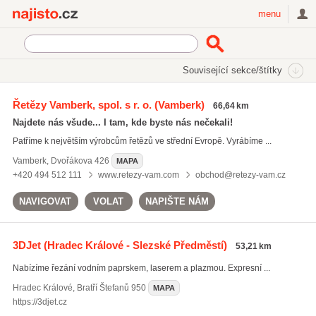
Najisto.cz
menu
SEKCE
ŠTÍTKY
Související sekce/štítky
Najisto.cz
dělení kovových materiálů
Řetězy Vamberk, spol. s r. o.
(Vamberk)
66,64 km
dělení kovových materiálů
(64)
Najdete nás všude... I tam, kde byste nás nečekali!
CNC soustružení
(276)
Patříme k největším výrobcům řetězů ve střední Evropě. Vyrábíme ...
řezání plazmou
(37)
Vamberk
,
Dvořákova 426
MAPA
Všechny související štítky
+420 494 512 111
www.retezy-vam.com
obchod@retezy-vam.cz
NAVIGOVAT
VOLAT
NAPIŠTE NÁM
3DJet
(Hradec Králové - Slezské Předměstí)
53,21 km
Nabízíme řezání vodním paprskem, laserem a plazmou. Expresní ...
Hradec Králové
,
Bratří Štefanů 950
MAPA
https://3djet.cz