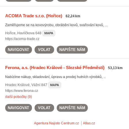
ACOMA Trade s.r.o.
(Hořice)
62,24 km
Zaměřujeme se na kovovýrobu, obrábění kovů, svařování kovů, ...
Hořice
,
Havlíčkova 648
MAPA
https://acoma-trade.cz
NAVIGOVAT
VOLAT
NAPIŠTE NÁM
Ferona, a.s.
(Hradec Králové - Slezské Předměstí)
53,13 km
Nabízíme nákup, skladování, úpravu a prodej hutních výrobků, ...
Hradec Králové
,
Vážní 847
MAPA
https://www.ferona.cz
další pobočky (9)
NAVIGOVAT
VOLAT
NAPIŠTE NÁM
Agentura Najisto
Centrum.cz
Atlas.cz