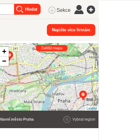
Sekce
Napište více firmám
Zvětšit mapu
+
−
Leaflet
Hlavní město Praha
Vybrat region