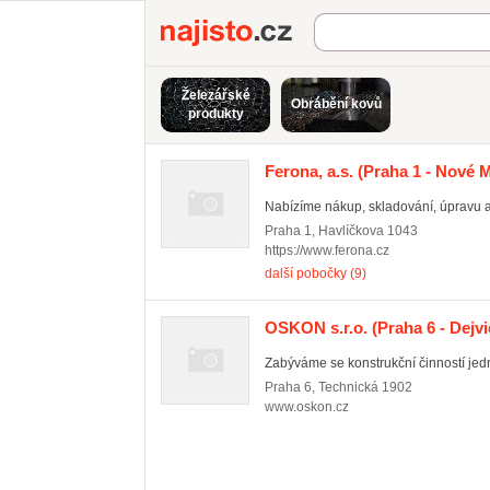
Najisto.cz
Železářské
Obrábění kovů
produkty
Ferona, a.s.
(Praha 1 - Nové 
Nabízíme nákup, skladování, úpravu a 
Praha 1
,
Havlíčkova 1043
https://www.ferona.cz
další pobočky (9)
OSKON s.r.o.
(Praha 6 - Dejvi
Zabýváme se konstrukční činností jedn
Praha 6
,
Technická 1902
www.oskon.cz