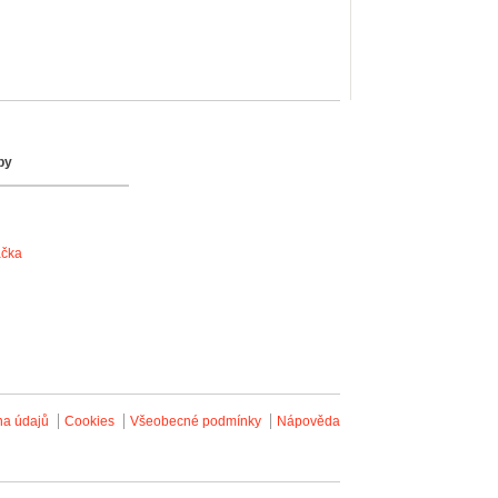
by
ačka
na údajů
Cookies
Všeobecné podmínky
Nápověda