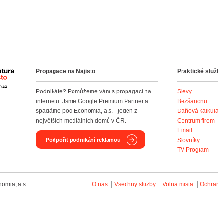
Propagace na Najisto
Praktické služ
Agentura Najisto
Podnikáte? Pomůžeme vám s propagací na
Slevy
internetu. Jsme Google Premium Partner a
Bezšanonu
spadáme pod Economia, a.s. - jeden z
Daňová kalkul
největších mediálních domů v ČR.
Centrum firem
Email
Podpořit podnikání reklamou
Slovníky
TV Program
omia, a.s.
O nás
Všechny služby
Volná místa
Ochra