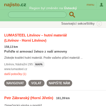
Najisto.cz
menu
Region byl změněn na
Ústecký
SEKCE
ŠTÍTKY
Související sekce/štítky
Najisto.cz
dělení kovových materiálů
LUMASTEEL Litvínov – hutní materiál
(Litvínov - Horní Litvínov)
dělení kovových materiálů
(64)
betonářská ocel
(55)
158,13 km
ocelové trubky
(674)
Pořiďte si armovací železo z naší armovny
Získejte kvalitní hutní materiál. Podle vašeho přání materiál ...
Všechny související štítky
Litvínov
,
Nádražní 295
MAPA
www.lumasteel.cz
další pobočky (1)
NAVIGOVAT
VOLAT
NAPIŠTE NÁM
Petr Zábranský
(Horní Jiřetín)
161,39 km
Zámečnická výroba a montáž.