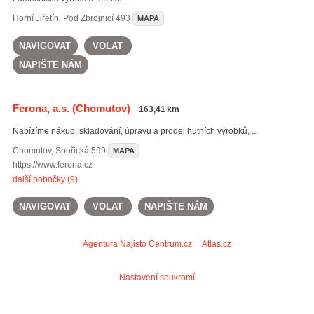
Horní Jiřetín
,
Pod Zbrojnicí 493
MAPA
NAVIGOVAT
VOLAT
NAPIŠTE NÁM
Ferona, a.s.
(Chomutov)
163,41 km
Nabízíme nákup, skladování, úpravu a prodej hutních výrobků, ...
Chomutov
,
Spořická 599
MAPA
https://www.ferona.cz
další pobočky (9)
NAVIGOVAT
VOLAT
NAPIŠTE NÁM
Agentura Najisto
Centrum.cz
Atlas.cz
Nastavení soukromí