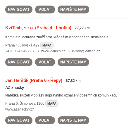
NAVIGOVAT
VOLAT
NAPIŠTE NÁM
KviTech, s.r.o.
(Praha 4 - Lhotka)
77,77 km
Kompletní ochrana zboží proti krádežím v obchodech, instalace a ...
Praha 4
,
Jílovská 429
MAPA
+420 724 949 887
www.kvitech.cz
kvitek@kvitech.cz
NAVIGOVAT
VOLAT
NAPIŠTE NÁM
Jan Herštík
(Praha 6 - Řepy)
87,82 km
AZ značky
Nabídka služeb v oblasti dopravního označení pozemních komunikací.
Praha 6
,
Šimonova 1100
MAPA
www.azznacky.cz/
NAVIGOVAT
VOLAT
NAPIŠTE NÁM