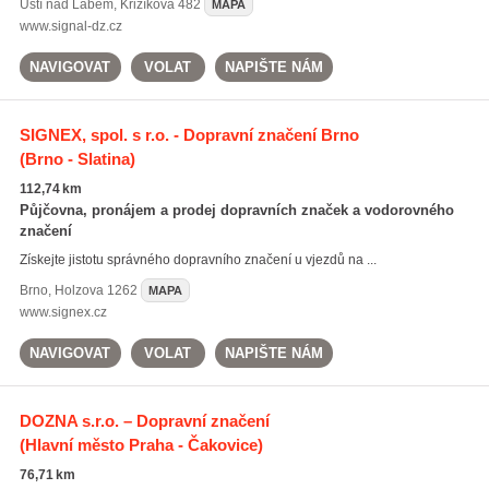
Ústí nad Labem
,
Křižíkova 482
MAPA
www.signal-dz.cz
NAVIGOVAT
VOLAT
NAPIŠTE NÁM
SIGNEX, spol. s r.o. - Dopravní značení Brno
(Brno - Slatina)
112,74 km
Půjčovna, pronájem a prodej dopravních značek a vodorovného
značení
Získejte jistotu správného dopravního značení u vjezdů na ...
Brno
,
Holzova 1262
MAPA
www.signex.cz
NAVIGOVAT
VOLAT
NAPIŠTE NÁM
DOZNA s.r.o. – Dopravní značení
(Hlavní město Praha - Čakovice)
76,71 km