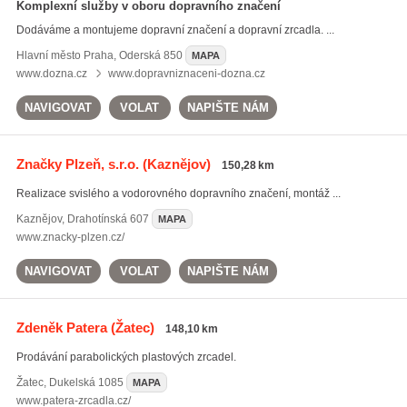
Komplexní služby v oboru dopravního značení
Dodáváme a montujeme dopravní značení a dopravní zrcadla. ...
Hlavní město Praha
,
Oderská 850
MAPA
www.dozna.cz
www.dopravniznaceni-dozna.cz
NAVIGOVAT
VOLAT
NAPIŠTE NÁM
Značky Plzeň, s.r.o.
(Kaznějov)
150,28 km
Realizace svislého a vodorovného dopravního značení, montáž ...
Kaznějov
,
Drahotínská 607
MAPA
www.znacky-plzen.cz/
NAVIGOVAT
VOLAT
NAPIŠTE NÁM
Zdeněk Patera
(Žatec)
148,10 km
Prodávání parabolických plastových zrcadel.
Žatec
,
Dukelská 1085
MAPA
www.patera-zrcadla.cz/