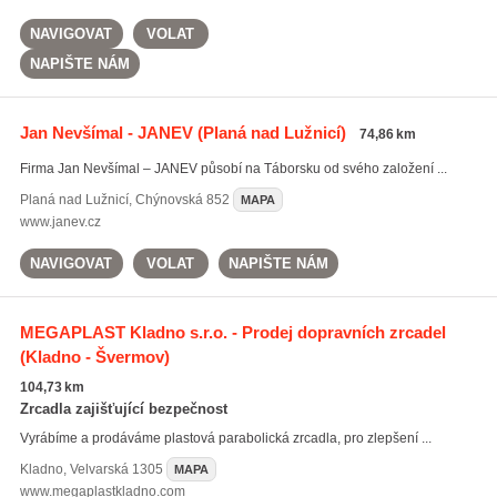
NAVIGOVAT
VOLAT
NAPIŠTE NÁM
Jan Nevšímal - JANEV
(Planá nad Lužnicí)
74,86 km
Firma Jan Nevšímal – JANEV působí na Táborsku od svého založení ...
Planá nad Lužnicí
,
Chýnovská 852
MAPA
www.janev.cz
NAVIGOVAT
VOLAT
NAPIŠTE NÁM
MEGAPLAST Kladno s.r.o. - Prodej dopravních zrcadel
(Kladno - Švermov)
104,73 km
Zrcadla zajišťující bezpečnost
Vyrábíme a prodáváme plastová parabolická zrcadla, pro zlepšení ...
Kladno
,
Velvarská 1305
MAPA
www.megaplastkladno.com