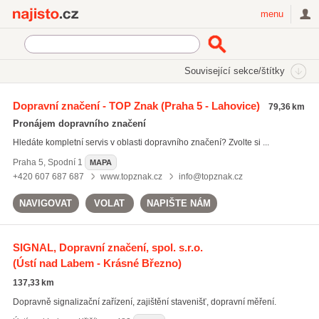
Najisto.cz
menu
SEKCE
ŠTÍTKY
Související sekce/štítky
Najisto.cz
dopravní zrcadla
Dopravní značení - TOP Znak
(Praha 5 - Lahovice)
79,36 km
dopravní zrcadla
(19)
Pronájem dopravního značení
značky
(79)
Hledáte kompletní servis v oblasti dopravního značení? Zvolte si ...
vodorovné dopravní značení
(91)
Praha 5
,
Spodní 1
MAPA
Všechny související štítky
+420 607 687 687
www.topznak.cz
info@topznak.cz
NAVIGOVAT
VOLAT
NAPIŠTE NÁM
SIGNAL, Dopravní značení, spol. s.r.o.
(Ústí nad Labem - Krásné Březno)
137,33 km
Dopravně signalizační zařízení, zajištění stavenišť, dopravní měření.