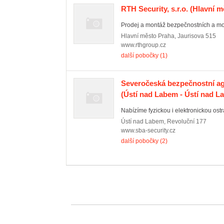
RTH Security, s.r.o.
(Hlavní m
Prodej a montáž bezpečnostních a mon
Hlavní město Praha
,
Jaurisova 515
www.rthgroup.cz
další pobočky (1)
Severočeská bezpečnostní age
(Ústí nad Labem - Ústí nad 
Nabízíme fyzickou i elektronickou ostra
Ústí nad Labem
,
Revoluční 177
www.sba-security.cz
další pobočky (2)