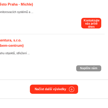
ěsto Praha - Michle)
itorovacích systémů a ...
Kontaktujte
nás ještě
dnes
ntura, s.r.o.
Labem-centrum)
hu objektů, střežení ...
Napište nám
Načíst další výsledky