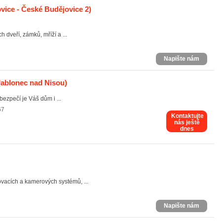
ice - České Budějovice 2)
 dveří, zámků, mříží a ...
Napište nám
ablonec nad Nisou)
 bezpečí je Váš dům i ...
67
Kontaktujte
nás ještě
dnes
vacích a kamerových systémů, ...
Napište nám