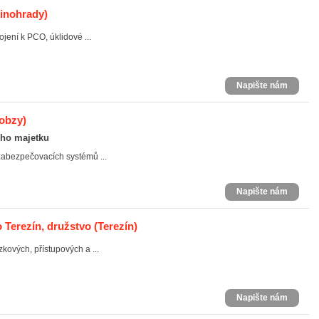
Vinohrady)
jení k PCO, úklidové ...
Napište nám
Lobzy)
ho majetku
zabezpečovacích systémů ...
Napište nám
 Terezín, družstvo
(Terezín)
kových, přístupových a ...
Napište nám