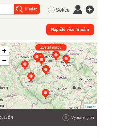
Sekce
Napište více firmám
Zvětšit mapu
+
−
Leaflet
Celá ČR
Vybrat region