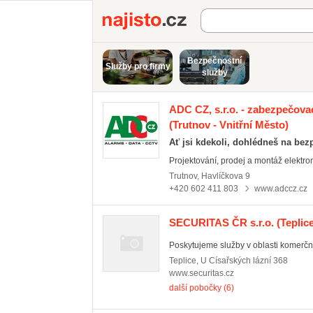
Najisto.cz
Bezpečnostní
Služby pro firmy
služby
ADC CZ, s.r.o. - zabezpečov
(Trutnov - Vnitřní Město)
Ať jsi kdekoli, dohlédneš na bez
Projektování, prodej a montáž elektro
Trutnov
,
Havlíčkova 9
+420 602 411 803
www.adccz.cz
SECURITAS ČR s.r.o.
(Teplice
Poskytujeme služby v oblasti komerčn
Teplice
,
U Císařských lázní 368
www.securitas.cz
další pobočky (6)