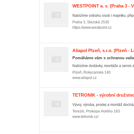
WESTPOINT a. s.
(Praha 3 - 
Nabízíme ostrahu osob i majetku, připo
Praha 3
,
Slezská 2530
https://www.westpoint.cz
Aliapol Plzeň, s.r.o.
(Plzeň - 
Pomáháme vám s ochranou vaše
Nabízíme dodávky, montáže a servis 
Plzeň
,
Rokycanská 140
www.aliapol.cz
TETRONIK - výrobní družstvo
Vývoj, výroba, prodej a montáž docház
Terezín
,
Prokopa Holého 183
www.tetronik.cz/