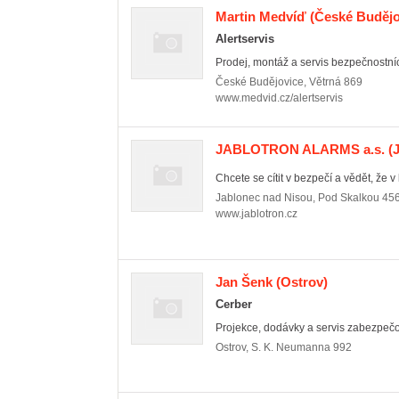
Martin Medvíď
(České Budějov
Alertservis
Prodej, montáž a servis bezpečnostních
České Budějovice
,
Větrná 869
www.medvid.cz/alertservis
JABLOTRON ALARMS a.s.
(J
Chcete se cítit v bezpečí a vědět, že v
Jablonec nad Nisou
,
Pod Skalkou 45
www.jablotron.cz
Jan Šenk
(Ostrov)
Cerber
Projekce, dodávky a servis zabezpečo
Ostrov
,
S. K. Neumanna 992