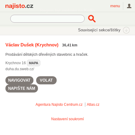
Najisto.cz
menu
SEKCE
ŠTÍTKY
Související sekce/štítky
Najisto.cz
dřevěné stavebnice
Václav Dušek
(Krychnov)
36,41 km
dřevěné stavebnice
(49)
Prodávání dětských dřevěných stavebnic a hraček.
dřevěné hračky
(582)
Krychnov
16
MAPA
duha.du.sweb.cz/
NAVIGOVAT
VOLAT
NAPIŠTE NÁM
Agentura Najisto
Centrum.cz
Atlas.cz
Nastavení soukromí