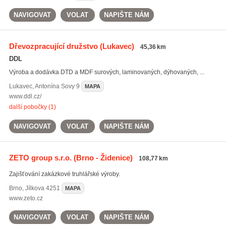
NAVIGOVAT
VOLAT
NAPIŠTE NÁM
Dřevozpracující družstvo
(Lukavec)
45,36 km
DDL
Výroba a dodávka DTD a MDF surových, laminovaných, dýhovaných, ...
Lukavec
,
Antonína Sovy 9
MAPA
www.ddl.cz/
další pobočky (1)
NAVIGOVAT
VOLAT
NAPIŠTE NÁM
ZETO group s.r.o.
(Brno - Židenice)
108,77 km
Zajišťování zakázkové truhlářské výroby.
Brno
,
Jílkova 4251
MAPA
www.zeto.cz
NAVIGOVAT
VOLAT
NAPIŠTE NÁM