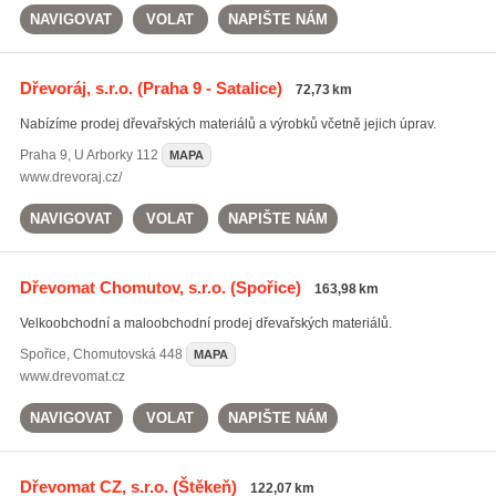
NAVIGOVAT
VOLAT
NAPIŠTE NÁM
Dřevoráj, s.r.o.
(Praha 9 - Satalice)
72,73 km
Nabízíme prodej dřevařských materiálů a výrobků včetně jejich úprav.
Praha 9
,
U Arborky 112
MAPA
www.drevoraj.cz/
NAVIGOVAT
VOLAT
NAPIŠTE NÁM
Dřevomat Chomutov, s.r.o.
(Spořice)
163,98 km
Velkoobchodní a maloobchodní prodej dřevařských materiálů.
Spořice
,
Chomutovská 448
MAPA
www.drevomat.cz
NAVIGOVAT
VOLAT
NAPIŠTE NÁM
Dřevomat CZ, s.r.o.
(Štěkeň)
122,07 km