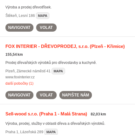
Výroba a prodej dřevotřísek.
Štěkeň
,
Lesní 186
MAPA
NAVIGOVAT
VOLAT
FOX INTERIER - DŘEVOPRODEJ, s.r.o.
(Plzeň - Křimice)
155,54 km
Prodej dřevařských výrobků pro dřevostavby a kuchyně.
Plzeň
,
Zámecké náměstí 41
MAPA
www.foxinterier.cz
další pobočky (1)
NAVIGOVAT
VOLAT
NAPIŠTE NÁM
Sell-wood s.r.o.
(Praha 1 - Malá Strana)
82,03 km
Výroba, prodej, služby v oblasti dřeva a dřevařských výrobků.
Praha 1
,
Lázeňská 289
MAPA