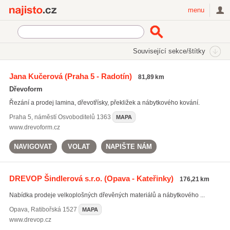
Najisto.cz
menu
SEKCE
ŠTÍTKY
Související sekce/štítky
Najisto.cz
dřevotřísková deska
Jana Kučerová
(Praha 5 - Radotín)
81,89 km
dřevotřísková deska
(58)
Dřevoform
laminátová deska
(50)
Řezání a prodej lamina, dřevotřísky, překližek a nábytkového kování.
OSB desky
(180)
Praha 5
,
náměstí Osvoboditelů 1363
MAPA
Všechny související štítky
www.drevoform.cz
NAVIGOVAT
VOLAT
NAPIŠTE NÁM
DREVOP Šindlerová s.r.o.
(Opava - Kateřinky)
176,21 km
Nabídka prodeje velkoplošných dřevěných materiálů a nábytkového ...
Opava
,
Ratibořská 1527
MAPA
www.drevop.cz