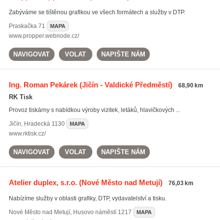
Zabýváme se tištěnou grafikou ve všech formátech a služby v DTP.
Praskačka
71
MAPA
www.propper.webnode.cz/
NAVIGOVAT
VOLAT
NAPIŠTE NÁM
Ing. Roman Pekárek
(Jičín - Valdické Předměstí)
68,90 km
RK Tisk
Provoz tiskárny s nabídkou výroby vizitek, letáků, hlavičkových ...
Jičín
,
Hradecká 1130
MAPA
www.rktisk.cz/
NAVIGOVAT
VOLAT
NAPIŠTE NÁM
Atelier duplex, s.r.o.
(Nové Město nad Metují)
76,03 km
Nabízíme služby v oblasti grafiky, DTP, vydavatelství a tisku.
Nové Město nad Metují
,
Husovo náměstí 1217
MAPA