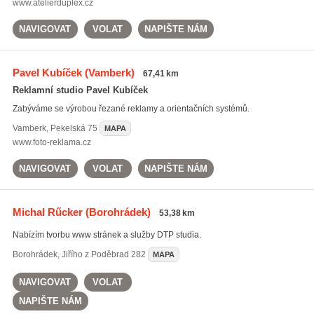
www.atelierduplex.cz
NAVIGOVAT
VOLAT
NAPIŠTE NÁM
Pavel Kubíček
(Vamberk)
67,41 km
Reklamní studio Pavel Kubíček
Zabýváme se výrobou řezané reklamy a orientačních systémů.
Vamberk
,
Pekelská 75
MAPA
www.foto-reklama.cz
NAVIGOVAT
VOLAT
NAPIŠTE NÁM
Michal Rűcker
(Borohrádek)
53,38 km
Nabízím tvorbu www stránek a služby DTP studia.
Borohrádek
,
Jiřího z Poděbrad 282
MAPA
NAVIGOVAT
VOLAT
NAPIŠTE NÁM