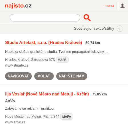
Najisto.cz
menu
SEKCE
ŠTÍTKY
Související sekce/štítky
Najisto.cz
DTP služby
Studio Artefakt, s.r.o.
(Hradec Králové)
50,74 km
DTP služby
(312)
Nabídka služeb grafického studia. Tvoříme propagační tiskoviny, ...
grafické návrhy
(2572)
potisk reklamních předmětů
(832)
Hradec Králové
,
Škroupova 673
MAPA
www.stuarte.cz
Všechny související štítky
NAVIGOVAT
VOLAT
NAPIŠTE NÁM
Ilja Voslař
(Nové Město nad Metují - Krčín)
75,85 km
ArtVo
Zabýváme se reklamní grafikou.
Nové Město nad Metují
,
Příčná 344
MAPA
www.artvo.cz