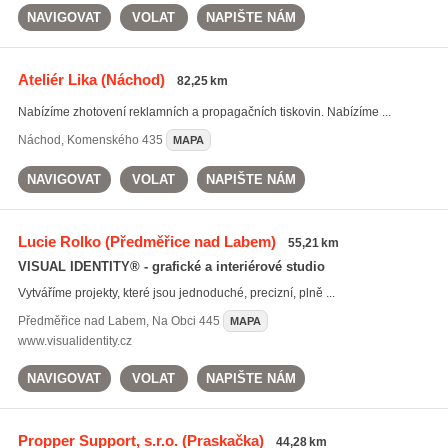
NAVIGOVAT
VOLAT
NAPIŠTE NÁM
Ateliér Lika
(Náchod)
82,25 km
Nabízíme zhotovení reklamních a propagačních tiskovin. Nabízíme ...
Náchod
,
Komenského 435
MAPA
NAVIGOVAT
VOLAT
NAPIŠTE NÁM
Lucie Rolko
(Předměřice nad Labem)
55,21 km
VISUAL IDENTITY® - grafické a interiérové studio
Vytváříme projekty, které jsou jednoduché, precizní, plně ...
Předměřice nad Labem
,
Na Obci 445
MAPA
www.visualidentity.cz
NAVIGOVAT
VOLAT
NAPIŠTE NÁM
Propper Support, s.r.o.
(Praskačka)
44,28 km