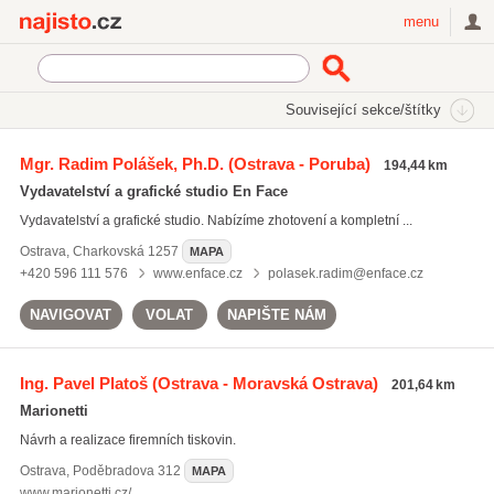
Najisto.cz
menu
SEKCE
ŠTÍTKY
Související sekce/štítky
Najisto.cz
DTP služby
Mgr. Radim Polášek, Ph.D.
(Ostrava - Poruba)
194,44 km
DTP služby
(312)
Vydavatelství a grafické studio En Face
předtisková příprava
(224)
Vydavatelství a grafické studio. Nabízíme zhotovení a kompletní ...
grafické návrhy
(2572)
Ostrava
,
Charkovská 1257
MAPA
Všechny související štítky
+420 596 111 576
www.enface.cz
polasek.radim@enface.cz
NAVIGOVAT
VOLAT
NAPIŠTE NÁM
Ing. Pavel Platoš
(Ostrava - Moravská Ostrava)
201,64 km
Marionetti
Návrh a realizace firemních tiskovin.
Ostrava
,
Poděbradova 312
MAPA
www.marionetti.cz/