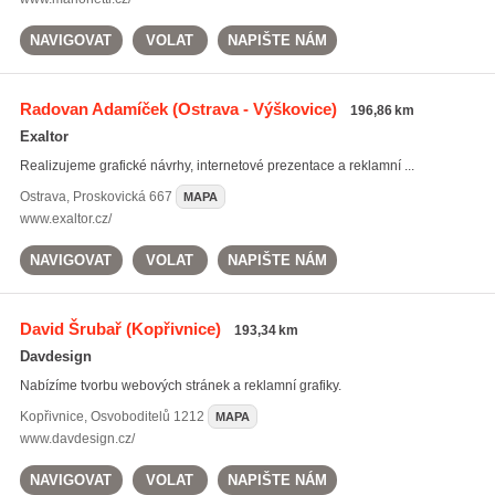
NAVIGOVAT
VOLAT
NAPIŠTE NÁM
Radovan Adamíček
(Ostrava - Výškovice)
196,86 km
Exaltor
Realizujeme grafické návrhy, internetové prezentace a reklamní ...
Ostrava
,
Proskovická 667
MAPA
www.exaltor.cz/
NAVIGOVAT
VOLAT
NAPIŠTE NÁM
David Šrubař
(Kopřivnice)
193,34 km
Davdesign
Nabízíme tvorbu webových stránek a reklamní grafiky.
Kopřivnice
,
Osvoboditelů 1212
MAPA
www.davdesign.cz/
NAVIGOVAT
VOLAT
NAPIŠTE NÁM