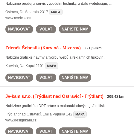
Nabízíme prodej a servis výpočetní techniky, a dále webdesign, ...
Ostrava
,
Dr. Šmerala 2317
MAPA
www.avelcs.com
NAVIGOVAT
VOLAT
NAPIŠTE NÁM
Zdeněk Šebestík
(Karviná - Mizerov)
221,69 km
Nabízím grafické návrhy a tvorbu webů a reklamních tiskovin.
Karviná
,
Na Kopci 2101
MAPA
NAVIGOVAT
VOLAT
NAPIŠTE NÁM
Jv-kam s.r.o.
(Frýdlant nad Ostravicí - Frýdlant)
209,42 km
Nabízíme grafické a DPT práce a malonákladový digitální tisk.
Frýdlant nad Ostravicí
,
Emila Pajurka 142
MAPA
www.designkam.cz
NAVIGOVAT
VOLAT
NAPIŠTE NÁM