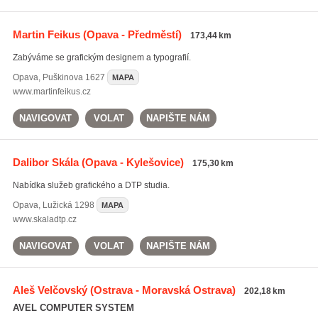
Martin Feikus
(Opava - Předměstí)
173,44 km
Zabýváme se grafickým designem a typografií.
Opava
,
Puškinova 1627
MAPA
www.martinfeikus.cz
NAVIGOVAT
VOLAT
NAPIŠTE NÁM
Dalibor Skála
(Opava - Kylešovice)
175,30 km
Nabídka služeb grafického a DTP studia.
Opava
,
Lužická 1298
MAPA
www.skaladtp.cz
NAVIGOVAT
VOLAT
NAPIŠTE NÁM
Aleš Velčovský
(Ostrava - Moravská Ostrava)
202,18 km
AVEL COMPUTER SYSTEM