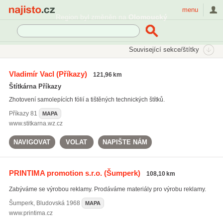
Najisto.cz
menu
SEKCE
ŠTÍTKY
Související sekce/štítky
Najisto.cz
DTP služby
Vladimír Vacl
(Příkazy)
121,96 km
DTP služby
(312)
Štítkárna Příkazy
grafické návrhy
(2572)
Zhotovení samolepících fólií a tištěných technických štítků.
předtisková příprava
(224)
Příkazy
81
MAPA
Všechny související štítky
www.stitkarna.wz.cz
NAVIGOVAT
VOLAT
NAPIŠTE NÁM
PRINTIMA promotion s.r.o.
(Šumperk)
108,10 km
Zabýváme se výrobou reklamy. Prodáváme materiály pro výrobu reklamy.
Šumperk
,
Bludovská 1968
MAPA
www.printima.cz