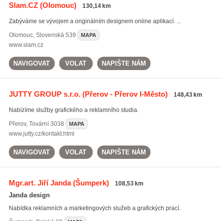
Slam.CZ
(Olomouc)
130,14 km
Zabýváme se vývojem a originálním designem online aplikací. ...
Olomouc
,
Slovenská 539
MAPA
www.slam.cz
NAVIGOVAT
VOLAT
NAPIŠTE NÁM
JUTTY GROUP s.r.o.
(Přerov - Přerov I-Město)
148,43 km
Nabízíme služby grafického a reklamního studia.
Přerov
,
Tovární 3038
MAPA
www.jutty.cz/kontakt.html
NAVIGOVAT
VOLAT
NAPIŠTE NÁM
Mgr.art. Jiří Janda
(Šumperk)
108,53 km
Janda design
Nabídka reklamních a marketingových služeb a grafických prací.