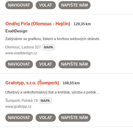
NAVIGOVAT
VOLAT
NAPIŠTE NÁM
Ondřej Firla
(Olomouc - Hejčín)
129,35 km
ExaltDesign
Zabýváme se grafikou, tiskem a tvorbou webových stránek.
Olomouc
,
Ladova 327
MAPA
www.exaltdesign.cz
NAVIGOVAT
VOLAT
NAPIŠTE NÁM
Grafotyp, s.r.o.
(Šumperk)
108,55 km
Ofsetový a velkoformátový tisk a knihtisk, výroba a potisk ...
Šumperk
,
Polská 79
MAPA
www.grafotyp.cz
NAVIGOVAT
VOLAT
NAPIŠTE NÁM