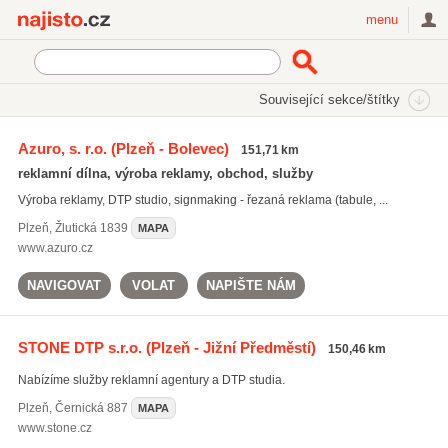
Najisto.cz
menu
SEKCE
ŠTÍTKY
Související sekce/štítky
Najisto.cz
DTP služby
Azuro, s. r.o.
(Plzeň - Bolevec)
151,71 km
DTP služby
(312)
reklamní dílna, výroba reklamy, obchod, služby
tamponový tisk
(202)
Výroba reklamy, DTP studio, signmaking - řezaná reklama (tabule, ...
grafické návrhy
(2572)
Plzeň
,
Žlutická 1839
MAPA
Všechny související štítky
www.azuro.cz
NAVIGOVAT
VOLAT
NAPIŠTE NÁM
STONE DTP s.r.o.
(Plzeň - Jižní Předměstí)
150,46 km
Nabízíme služby reklamní agentury a DTP studia.
Plzeň
,
Černická 887
MAPA
www.stone.cz