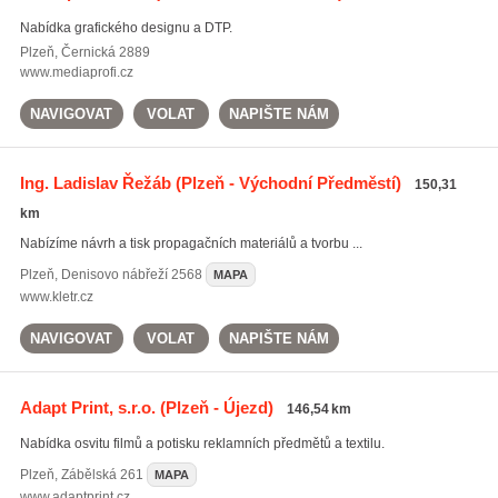
Nabídka grafického designu a DTP.
Plzeň
,
Černická 2889
www.mediaprofi.cz
NAVIGOVAT
VOLAT
NAPIŠTE NÁM
Ing. Ladislav Řežáb
(Plzeň - Východní Předměstí)
150,31
km
Nabízíme návrh a tisk propagačních materiálů a tvorbu ...
Plzeň
,
Denisovo nábřeží 2568
MAPA
www.kletr.cz
NAVIGOVAT
VOLAT
NAPIŠTE NÁM
Adapt Print, s.r.o.
(Plzeň - Újezd)
146,54 km
Nabídka osvitu filmů a potisku reklamních předmětů a textilu.
Plzeň
,
Zábělská 261
MAPA
www.adaptprint.cz