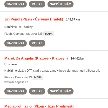
NAVIGOVAT
VOLAT
NAPIŠTE NÁM
Jiří Pendl
(Plzeň - Červený Hrádek)
145,57 km
Nabízíme DTP služby.
Plzeň
,
Červenohrádecká 325
MAPA
NAVIGOVAT
VOLAT
Marek De Angelis
(Klatovy - Klatovy I)
164,02 km
Pronson
Nabízíme služby DTP studia a nabízíme výrobu signmakingu i billboardů.
Klatovy
,
Denisova 93
MAPA
www.deangelis.cz
NAVIGOVAT
VOLAT
NAPIŠTE NÁM
Mediaprofi, s.r.o.
(Plzeň - Jižní Předměstí)