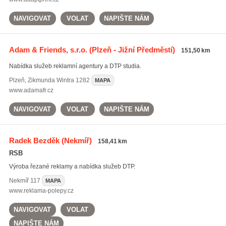
NAVIGOVAT
VOLAT
NAPIŠTE NÁM
Adam & Friends, s.r.o.
(Plzeň - Jižní Předměstí)
151,50 km
Nabídka služeb reklamní agentury a DTP studia.
Plzeň
,
Zikmunda Wintra 1282
MAPA
www.adamafr.cz
NAVIGOVAT
VOLAT
NAPIŠTE NÁM
Radek Bezděk
(Nekmíř)
158,41 km
RSB
Výroba řezané reklamy a nabídka služeb DTP.
Nekmíř
117
MAPA
www.reklama-polepy.cz
NAVIGOVAT
VOLAT
NAPIŠTE NÁM