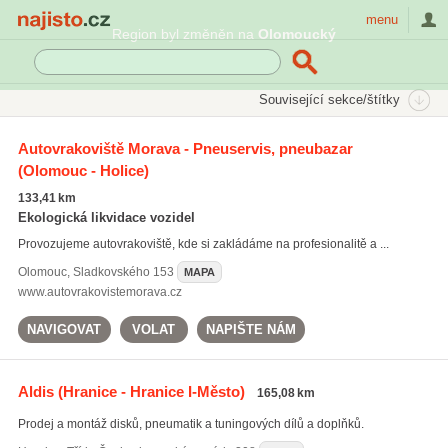
Najisto.cz
menu
Region byl změněn na
Olomoucký
SEKCE
ŠTÍTKY
Související sekce/štítky
Najisto.cz
elektrony
Autovrakoviště Morava - Pneuservis, pneubazar
(Olomouc - Holice)
elektrony
(65)
prodej pneumatik
(437)
133,41 km
lité disky
(150)
Ekologická likvidace vozidel
Provozujeme autovrakoviště, kde si zakládáme na profesionalitě a ...
Všechny související štítky
Olomouc
,
Sladkovského 153
MAPA
www.autovrakovistemorava.cz
NAVIGOVAT
VOLAT
NAPIŠTE NÁM
Aldis
(Hranice - Hranice I-Město)
165,08 km
Prodej a montáž disků, pneumatik a tuningových dílů a doplňků.