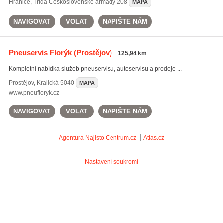
Hranice
,
Třída Československé armády 208
MAPA
NAVIGOVAT
VOLAT
NAPIŠTE NÁM
Pneuservis Florýk
(Prostějov)
125,94 km
Kompletní nabídka služeb pneuservisu, autoservisu a prodeje ...
Prostějov
,
Kralická 5040
MAPA
www.pneufloryk.cz
NAVIGOVAT
VOLAT
NAPIŠTE NÁM
Agentura Najisto
Centrum.cz
Atlas.cz
Nastavení soukromí