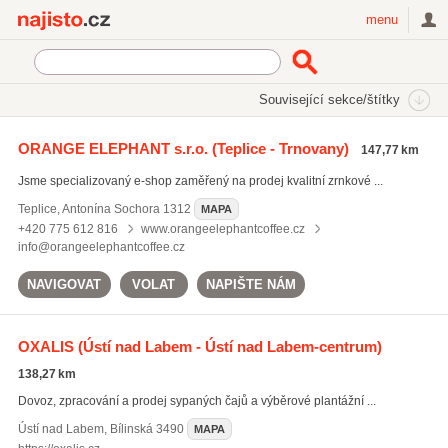
Najisto.cz
menu
SEKCE
ŠTÍTKY
Související sekce/štítky
Najisto.cz
etiopská káva
ORANGE ELEPHANT s.r.o.
(Teplice - Trnovany)
147,77 km
brazilská káva
(82)
Jsme specializovaný e-shop zaměřený na prodej kvalitní zrnkové ...
pražená káva
(116)
etiopská káva
(67)
Teplice
,
Antonína Sochora 1312
MAPA
+420 775 612 816
www.orangeelephantcoffee.cz
info@orangeelephantcoffee.cz
Všechny související štítky
NAVIGOVAT
VOLAT
NAPIŠTE NÁM
OXALIS
(Ústí nad Labem - Ústí nad Labem-centrum)
138,27 km
Dovoz, zpracování a prodej sypaných čajů a výběrové plantážní ...
Ústí nad Labem
,
Bílinská 3490
MAPA