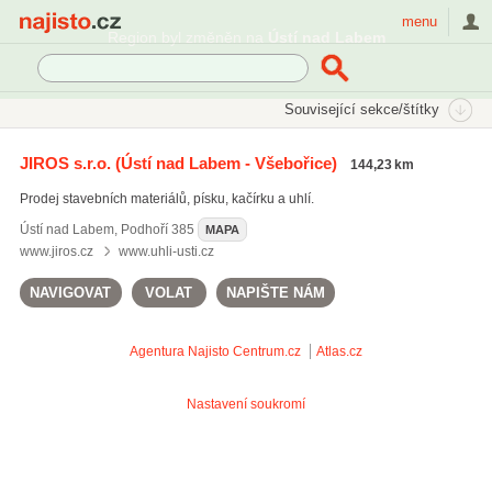
Najisto.cz
menu
Region byl změněn na
Ústí nad Labem
SEKCE
ŠTÍTKY
Související sekce/štítky
Najisto.cz
fasádní desky
JIROS s.r.o.
(Ústí nad Labem - Všebořice)
144,23 km
pevná paliva
(107)
Prodej stavebních materiálů, písku, kačírku a uhlí.
keramické obklady
(64)
prodej stavebnin
(295)
Ústí nad Labem
,
Podhoří 385
MAPA
fasádní desky
(24)
www.jiros.cz
www.uhli-usti.cz
NAVIGOVAT
VOLAT
NAPIŠTE NÁM
Všechny související štítky
Agentura Najisto
Centrum.cz
Atlas.cz
Nastavení soukromí