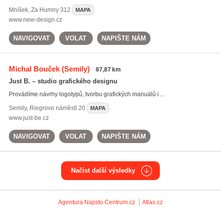
Mníšek
,
Za Humny 312
MAPA
www.new-design.cz
NAVIGOVAT
VOLAT
NAPIŠTE NÁM
Michal Bouček
(Semily)
87,87 km
Just B. – studio grafického designu
Provádíme návrhy logotypů, tvorbu grafických manuálů i ...
Semily
,
Riegrovo náměstí 20
MAPA
www.just-be.cz
NAVIGOVAT
VOLAT
NAPIŠTE NÁM
Načíst další výsledky
Agentura Najisto
Centrum.cz
Atlas.cz