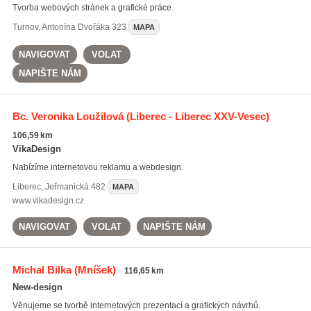
Tvorba webových stránek a grafické práce.
Turnov
,
Antonína Dvořáka 323
MAPA
NAVIGOVAT
VOLAT
NAPIŠTE NÁM
Bc. Veronika Loužilová
(Liberec - Liberec XXV-Vesec)
106,59 km
VikaDesign
Nabízíme internetovou reklamu a webdesign.
Liberec
,
Jeřmanická 482
MAPA
www.vikadesign.cz
NAVIGOVAT
VOLAT
NAPIŠTE NÁM
Michal Bilka
(Mníšek)
116,65 km
New-design
Věnujeme se tvorbě internetových prezentací a grafických návrhů.