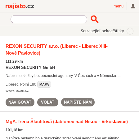
Najisto.cz
menu
SEKCE
ŠTÍTKY
Související sekce/štítky
Najisto.cz
grafické návrhy
REXON SECURITY s.r.o.
(Liberec - Liberec XIII-
Nové Pavlovice)
grafické návrhy
(2572)
tvorba www
(3799)
111,29 km
html prezentace
(1804)
REXON SECURITY GmbH
Nabízíme služby bezpečnostní agentury. V Čechách a v Německu. ...
Všechny související štítky
Liberec
,
Polní 180
MAPA
www.rexon.cz
NAVIGOVAT
VOLAT
NAPIŠTE NÁM
MgA. Irena Šlachtová
(Jablonec nad Nisou - Vrkoslavice)
101,18 km
Nabídka reklamního a grafického zpracování jednotného vizuálního ...