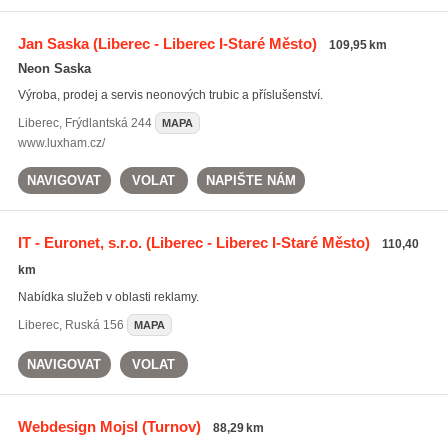
Jan Saska
(Liberec - Liberec I-Staré Město)
109,95 km
Neon Saska
Výroba, prodej a servis neonových trubic a příslušenství.
Liberec
,
Frýdlantská 244
MAPA
www.luxham.cz/
NAVIGOVAT
VOLAT
NAPIŠTE NÁM
IT - Euronet, s.r.o.
(Liberec - Liberec I-Staré Město)
110,40
km
Nabídka služeb v oblasti reklamy.
Liberec
,
Ruská 156
MAPA
NAVIGOVAT
VOLAT
Webdesign Mojsl
(Turnov)
88,29 km