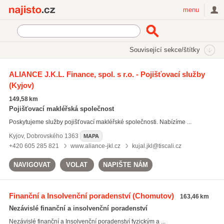
Najisto.cz
menu
SEKCE
ŠTÍTKY
Související sekce/štítky
Najisto.cz
havarijní pojištění
ALIANCE J.K.L. Finance, spol. s r.o. - Pojišťovací služby
(Kyjov)
havarijní pojištění
(377)
pojištění domácností
(684)
149,58 km
pojištění majetku
(1217)
Pojišťovací makléřská společnost
Poskytujeme služby pojišťovací makléřské společnosti. Nabízíme ...
Všechny související štítky
Kyjov
,
Dobrovského 1363
MAPA
+420 605 285 821
www.aliance-jkl.cz
kujal.jkl@tiscali.cz
NAVIGOVAT
VOLAT
NAPIŠTE NÁM
Finanční a Insolvenční poradenství
(Chomutov)
163,46 km
Nezávislé finanční a insolvenční poradenství
Nezávislé finanční a Insolvenční poradenství fyzickým a ...