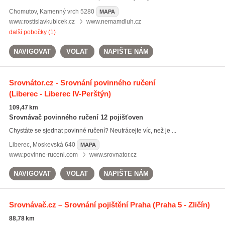
Chomutov
,
Kamenný vrch 5280
MAPA
www.rostislavkubicek.cz
www.nemamdluh.cz
další pobočky (1)
NAVIGOVAT
VOLAT
NAPIŠTE NÁM
Srovnátor.cz - Srovnání povinného ručení
(Liberec - Liberec IV-Perštýn)
109,47 km
Srovnávač povinného ručení 12 pojišťoven
Chystáte se sjednat povinné ručení? Neutrácejte víc, než je ...
Liberec
,
Moskevská 640
MAPA
www.povinne-ruceni.com
www.srovnator.cz
NAVIGOVAT
VOLAT
NAPIŠTE NÁM
Srovnávač.cz – Srovnání pojištění Praha
(Praha 5 - Zličín)
88,78 km