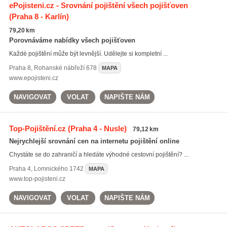
ePojisteni.cz - Srovnání pojištění všech pojišťoven
(Praha 8 - Karlín)
79,20 km
Porovnáváme nabídky všech pojišťoven
Každé pojištění může být levnější. Udělejte si kompletní ...
Praha 8
,
Rohanské nábřeží 678
MAPA
www.epojisteni.cz
NAVIGOVAT
VOLAT
NAPIŠTE NÁM
Top-Pojištění.cz
(Praha 4 - Nusle)
79,12 km
Nejrychlejší srovnání cen na internetu pojištění online
Chystáte se do zahraničí a hledáte výhodné cestovní pojištění? ...
Praha 4
,
Lomnického 1742
MAPA
www.top-pojisteni.cz
NAVIGOVAT
VOLAT
NAPIŠTE NÁM