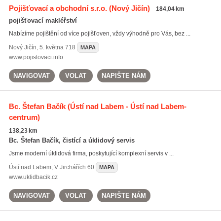
Pojišťovací a obchodní s.r.o.
(Nový Jičín)
184,04 km
pojišťovací makléřství
Nabízíme pojištění od více pojišťoven, vždy výhodně pro Vás, bez ...
Nový Jičín
,
5. května 718
MAPA
www.pojistovaci.info
NAVIGOVAT
VOLAT
NAPIŠTE NÁM
Bc. Štefan Bačík
(Ústí nad Labem - Ústí nad Labem-
centrum)
138,23 km
Bc. Štefan Bačík, čistící a úklidový servis
Jsme moderní úklidová firma, poskytující komplexní servis v ...
Ústí nad Labem
,
V Jirchářích 60
MAPA
www.uklidbacik.cz
NAVIGOVAT
VOLAT
NAPIŠTE NÁM