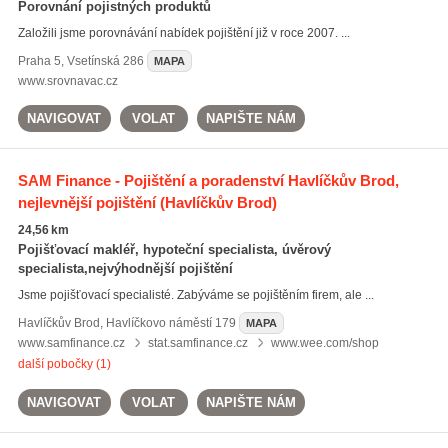
Porovnání pojistných produktů
Založili jsme porovnávání nabídek pojištění již v roce 2007. ...
Praha 5
,
Vsetínská 286
MAPA
www.srovnavac.cz
NAVIGOVAT
VOLAT
NAPIŠTE NÁM
SAM Finance - Pojištění a poradenství Havlíčkův Brod,
nejlevnější pojištění
(Havlíčkův Brod)
24,56 km
Pojišťovací makléř, hypoteční specialista, úvěrový
specialista,nejvýhodnější pojištění
Jsme pojišťovací specialisté. Zabýváme se pojištěním firem, ale ...
Havlíčkův Brod
,
Havlíčkovo náměstí 179
MAPA
www.samfinance.cz
stat.samfinance.cz
www.wee.com/shop
další pobočky (1)
NAVIGOVAT
VOLAT
NAPIŠTE NÁM