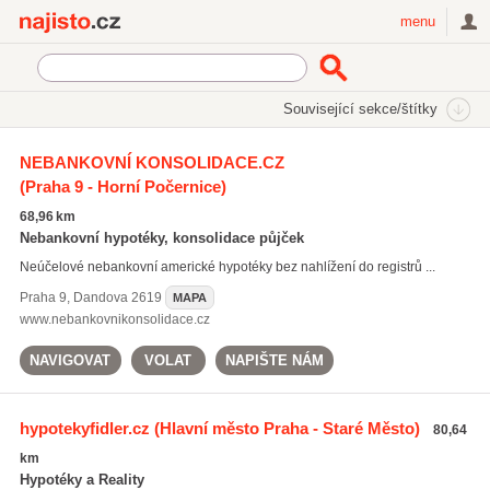
Najisto.cz
menu
SEKCE
ŠTÍTKY
Související sekce/štítky
Najisto.cz
Právo a finance
Hypotéky
NEBANKOVNÍ KONSOLIDACE.CZ
(Praha 9 - Horní Počernice)
Hypoteční banky
(376)
68,96 km
Nebankovní hypotéky, konsolidace půjček
Neúčelové nebankovní americké hypotéky bez nahlížení do registrů ...
Praha 9
,
Dandova 2619
MAPA
www.nebankovnikonsolidace.cz
NAVIGOVAT
VOLAT
NAPIŠTE NÁM
hypotekyfidler.cz
(Hlavní město Praha - Staré Město)
80,64
km
Hypotéky a Reality