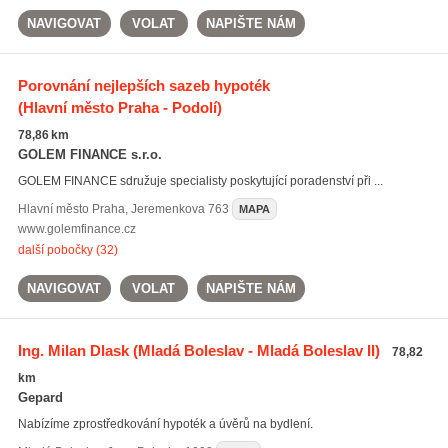
NAVIGOVAT
VOLAT
NAPIŠTE NÁM
Porovnání nejlepších sazeb hypoték
(Hlavní město Praha - Podolí)
78,86 km
GOLEM FINANCE s.r.o.
GOLEM FINANCE sdružuje specialisty poskytující poradenství při ...
Hlavní město Praha
,
Jeremenkova 763
MAPA
www.golemfinance.cz
další pobočky (32)
NAVIGOVAT
VOLAT
NAPIŠTE NÁM
Ing. Milan Dlask
(Mladá Boleslav - Mladá Boleslav II)
78,82
km
Gepard
Nabízíme zprostředkování hypoték a úvěrů na bydlení.