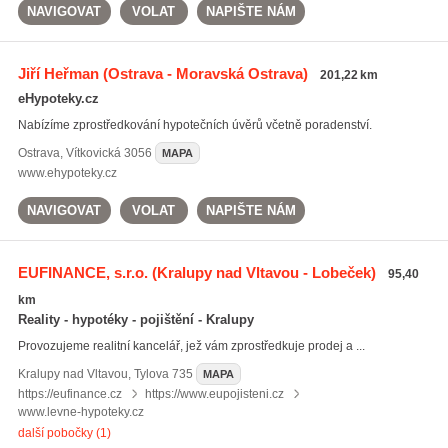
NAVIGOVAT
VOLAT
NAPIŠTE NÁM
Jiří Heřman
(Ostrava - Moravská Ostrava)
201,22 km
eHypoteky.cz
Nabízíme zprostředkování hypotečních úvěrů včetně poradenství.
Ostrava
,
Vítkovická 3056
MAPA
www.ehypoteky.cz
NAVIGOVAT
VOLAT
NAPIŠTE NÁM
EUFINANCE, s.r.o.
(Kralupy nad Vltavou - Lobeček)
95,40
km
Reality - hypotéky - pojištění - Kralupy
Provozujeme realitní kancelář, jež vám zprostředkuje prodej a ...
Kralupy nad Vltavou
,
Tylova 735
MAPA
https://eufinance.cz
https://www.eupojisteni.cz
www.levne-hypoteky.cz
další pobočky (1)