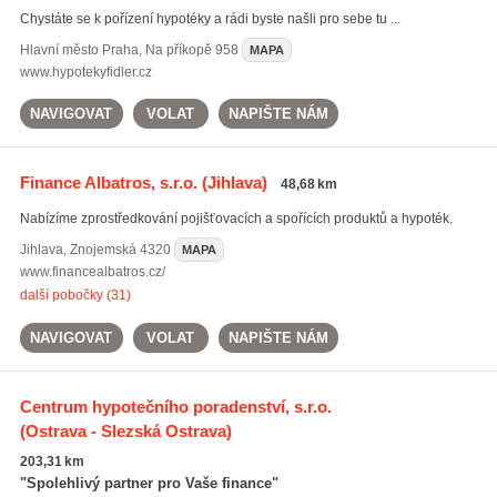
Chystáte se k pořízení hypotéky a rádi byste našli pro sebe tu ...
Hlavní město Praha
,
Na příkopě 958
MAPA
www.hypotekyfidler.cz
NAVIGOVAT
VOLAT
NAPIŠTE NÁM
Finance Albatros, s.r.o.
(Jihlava)
48,68 km
Nabízíme zprostředkování pojišťovacích a spořících produktů a hypoték.
Jihlava
,
Znojemská 4320
MAPA
www.financealbatros.cz/
další pobočky (31)
NAVIGOVAT
VOLAT
NAPIŠTE NÁM
Centrum hypotečního poradenství, s.r.o.
(Ostrava - Slezská Ostrava)
203,31 km
"Spolehlivý partner pro Vaše finance"