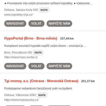
►Provedeme Vás celým procesem vyřízení hypotéky. ►Vybereme ...
Ostrava
,
Jakuba Korty 945
MAPA
www.hypoteky-chp.cz/
NAVIGOVAT
VOLAT
NAPIŠTE NÁM
HypoPortal
(Brno - Brno-město)
107,44 km
Komplexní srovnání hypoték napříč celým trhem – srovnání je ...
Brno
,
Peroutková 290
MAPA
https://www.hypo-portal.cz
NAVIGOVAT
VOLAT
NAPIŠTE NÁM
Tgi money, a.s.
(Ostrava - Moravská Ostrava)
201,37 km
Poskytujeme nebankovní bezúčeový úvěr na bydlení.
Ostrava
,
Vítkovická 3083
MAPA
https://www.hypopujcka.cz/