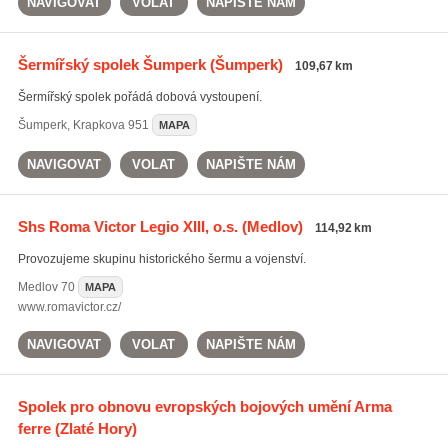
NAVIGOVAT
VOLAT
NAPIŠTE NÁM
Šermířský spolek Šumperk
(Šumperk)
109,67 km
Šermířský spolek pořádá dobová vystoupení.
Šumperk
,
Krapkova 951
MAPA
NAVIGOVAT
VOLAT
NAPIŠTE NÁM
Shs Roma Victor Legio XIII, o.s.
(Medlov)
114,92 km
Provozujeme skupinu historického šermu a vojenství.
Medlov
70
MAPA
www.romavictor.cz/
NAVIGOVAT
VOLAT
NAPIŠTE NÁM
Spolek pro obnovu evropských bojových umění Arma
ferre
(Zlaté Hory)