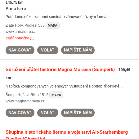
145,75 km
Arma ferre
Pořádáme několikadenní semináře věnované různým formám ...
Zlaté Hory
,
Podlesí 558
MAPA
www.armaferre.cz
další pobočky (1)
NAVIGOVAT
VOLAT
NAPIŠTE NÁM
Sdružení přátel historie Magna Moravia
(Šumperk)
109,49
km
Nabídka komponovaných vojenských vystoupení z období třicetileté ...
Šumperk
,
Javoříčko 1513
MAPA
www.magnamoravia.cz
NAVIGOVAT
VOLAT
NAPIŠTE NÁM
Skupina historického šermu a vojenství Alt-Starhemberg
Olműtz
(Charváty)