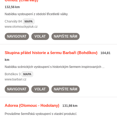
132,56 km
Nabídka vystoupení z období třicetileté války.
Charváty
84
MAPA
www.olomouckypluk.cz
NAVIGOVAT
VOLAT
NAPIŠTE NÁM
Skupina přátel historie a šermu Barbaři
(Bohdíkov)
104,81
km
Nabídka scénických vystoupení s historickým šermem inspirovaných ...
Bohdíkov
3
MAPA
www.barbari.cz
NAVIGOVAT
VOLAT
NAPIŠTE NÁM
Adorea
(Olomouc - Hodolany)
131,98 km
Provádíme šermířská vystoupení s vlastní produkcí.