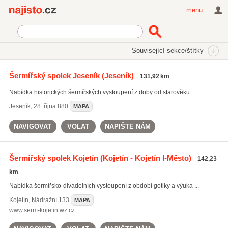
Najisto.cz
menu
SEKCE
ŠTÍTKY
Související sekce/štítky
Najisto.cz
historický šerm
Šermířský spolek Jeseník
(Jeseník)
131,92 km
historický šerm
(107)
Nabídka historických šermířských vystoupení z doby od starověku ...
zájmové činnosti
(927)
hudební vystoupení
(655)
Jeseník
,
28. října 880
MAPA
Všechny související štítky
NAVIGOVAT
VOLAT
NAPIŠTE NÁM
Šermířský spolek Kojetín
(Kojetín - Kojetín I-Město)
142,23
km
Nabídka šermířsko-divadelních vystoupení z období gotiky a výuka ...
Kojetín
,
Nádražní 133
MAPA
www.serm-kojetin.wz.cz