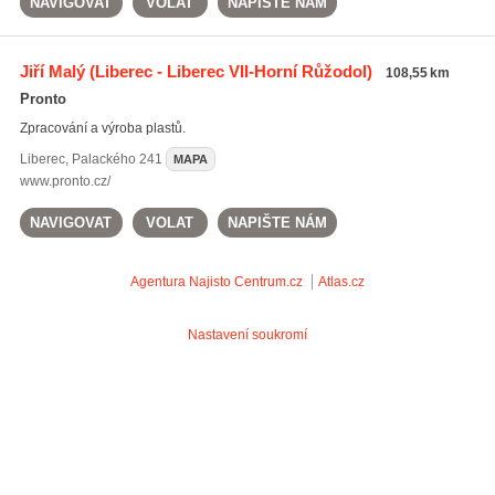
NAVIGOVAT
VOLAT
NAPIŠTE NÁM
Jiří Malý
(Liberec - Liberec VII-Horní Růžodol)
108,55 km
Pronto
Zpracování a výroba plastů.
Liberec
,
Palackého 241
MAPA
www.pronto.cz/
NAVIGOVAT
VOLAT
NAPIŠTE NÁM
Agentura Najisto
Centrum.cz
Atlas.cz
Nastavení soukromí