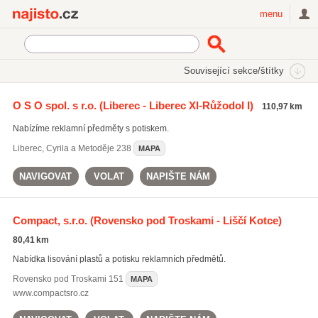
Najisto.cz
menu
SEKCE
ŠTÍTKY
Související sekce/štítky
Najisto.cz
igelitové tašky
O S O spol. s r.o.
(Liberec - Liberec XI-Růžodol I)
110,97 km
igelitové tašky
(45)
Nabízíme reklamní předměty s potiskem.
samolepící fólie
(183)
potisk reklamních předmětů
(832)
Liberec
,
Cyrila a Metoděje 238
MAPA
Všechny související štítky
NAVIGOVAT
VOLAT
NAPIŠTE NÁM
Compact, s.r.o.
(Rovensko pod Troskami - Liščí Kotce)
80,41 km
Nabídka lisování plastů a potisku reklamních předmětů.
Rovensko pod Troskami
151
MAPA
www.compactsro.cz