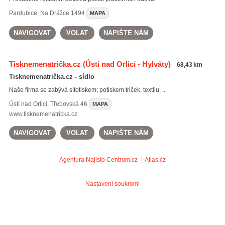
Pardubice
,
Na Drážce 1494
MAPA
NAVIGOVAT
VOLAT
NAPIŠTE NÁM
Tisknemenatrička.cz
(Ústí nad Orlicí - Hylváty)
68,43 km
Tisknemenatrička.cz - sídlo
Naše firma se zabývá sítotiskem; potiskem triček, textilu, ...
Ústí nad Orlicí
,
Třebovská 46
MAPA
www.tisknemenatricka.cz
NAVIGOVAT
VOLAT
NAPIŠTE NÁM
Agentura Najisto
Centrum.cz
Atlas.cz
Nastavení soukromí