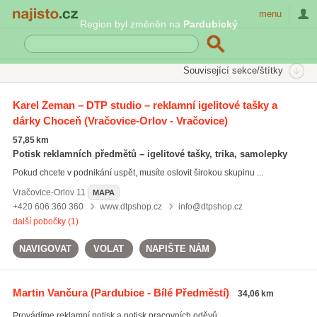
Najisto.cz
menu
Region byl změněn na
Pardubický
SEKCE
ŠTÍTKY
Související sekce/štítky
Najisto.cz
igelitové tašky
Karel Zeman – DTP studio – reklamní igelitové tašky a
dárky Choceň
(Vračovice-Orlov - Vračovice)
potisk hrnků
(143)
igelitové tašky
(45)
57,85 km
potisk obalů
(171)
Potisk reklamních předmětů – igelitové tašky, trika, samolepky
Pokud chcete v podnikání uspět, musíte oslovit širokou skupinu ...
Všechny související štítky
Vračovice-Orlov
11
MAPA
+420 606 360 360
www.dtpshop.cz
info@dtpshop.cz
další pobočky (1)
NAVIGOVAT
VOLAT
NAPIŠTE NÁM
Martin Vančura
(Pardubice - Bílé Předměstí)
34,06 km
Provádíme reklamní potisk a potisk pracovních oděvů.