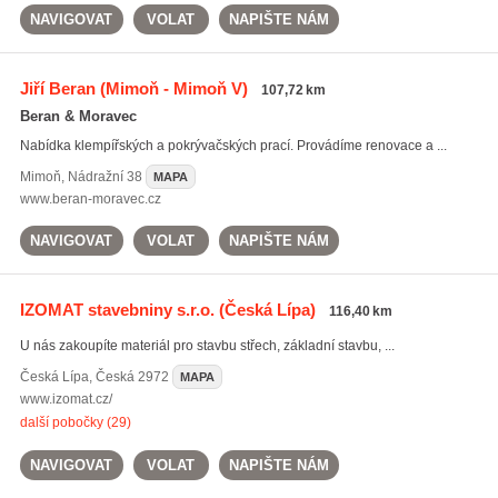
NAVIGOVAT
VOLAT
NAPIŠTE NÁM
Jiří Beran
(Mimoň - Mimoň V)
107,72 km
Beran & Moravec
Nabídka klempířských a pokrývačských prací. Provádíme renovace a ...
Mimoň
,
Nádražní 38
MAPA
www.beran-moravec.cz
NAVIGOVAT
VOLAT
NAPIŠTE NÁM
IZOMAT stavebniny s.r.o.
(Česká Lípa)
116,40 km
U nás zakoupíte materiál pro stavbu střech, základní stavbu, ...
Česká Lípa
,
Česká 2972
MAPA
www.izomat.cz/
další pobočky (29)
NAVIGOVAT
VOLAT
NAPIŠTE NÁM