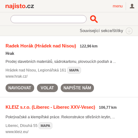
Najisto.cz
menu
SEKCE
ŠTÍTKY
Související sekce/štítky
Najisto.cz
IKO
Radek Horák
(Hrádek nad Nisou)
122,96 km
IKO
(135)
Hrak
Bramac
(534)
Prodej stavebních materiálů, sádrokartonu, plovoucích podlah a ...
cihly
(290)
Hrádek nad Nisou
,
Legionářská 161
MAPA
Všechny související štítky
www.hrak.cz/
NAVIGOVAT
VOLAT
NAPIŠTE NÁM
KLEIZ s.r.o.
(Liberec - Liberec XXV-Vesec)
106,77 km
Pokrývačské a klempířské práce. Rekonstrukce střešních krytin, ...
Liberec
,
Dlouhá 55
MAPA
www.kleiz.eu/