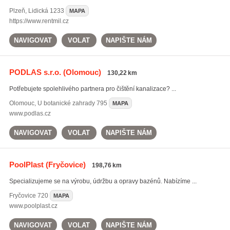
Plzeň
,
Lidická 1233
MAPA
https://www.rentmil.cz
NAVIGOVAT
VOLAT
NAPIŠTE NÁM
PODLAS s.r.o.
(Olomouc)
130,22 km
Potřebujete spolehlivého partnera pro čištění kanalizace? ...
Olomouc
,
U botanické zahrady 795
MAPA
www.podlas.cz
NAVIGOVAT
VOLAT
NAPIŠTE NÁM
PoolPlast
(Fryčovice)
198,76 km
Specializujeme se na výrobu, údržbu a opravy bazénů. Nabízíme ...
Fryčovice
720
MAPA
www.poolplast.cz
NAVIGOVAT
VOLAT
NAPIŠTE NÁM