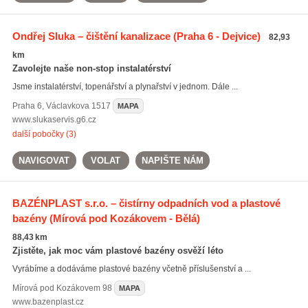
Ondřej Sluka – čištění kanalizace
(Praha 6 - Dejvice)
82,93
km
Zavolejte naše non-stop instalatérství
Jsme instalatérství, topenářství a plynařství v jednom. Dále ...
Praha 6
,
Václavkova 1517
MAPA
www.slukaservis.g6.cz
další pobočky (3)
NAVIGOVAT
VOLAT
NAPIŠTE NÁM
BAZÉNPLAST s.r.o. – čistírny odpadních vod a plastové
bazény
(Mírová pod Kozákovem - Bělá)
88,43 km
Zjistěte, jak moc vám plastové bazény osvěží léto
Vyrábíme a dodáváme plastové bazény včetně příslušenství a ...
Mírová pod Kozákovem
98
MAPA
www.bazenplast.cz