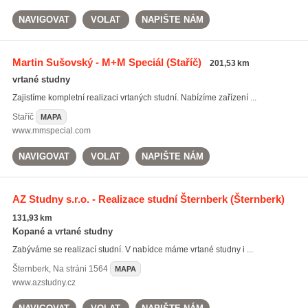
NAVIGOVAT
VOLAT
NAPIŠTE NÁM
Martin Sušovský - M+M Speciál
(Staříč)
201,53 km
vrtané studny
Zajistíme kompletní realizaci vrtaných studní. Nabízíme zařízení ...
Staříč
MAPA
www.mmspecial.com
NAVIGOVAT
VOLAT
NAPIŠTE NÁM
AZ Studny s.r.o. - Realizace studní Šternberk
(Šternberk)
131,93 km
Kopané a vrtané studny
Zabýváme se realizací studní. V nabídce máme vrtané studny i ...
Šternberk
,
Na stráni 1564
MAPA
www.azstudny.cz