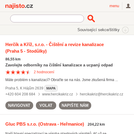
Najisto.cz
menu
SEKCE
ŠTÍTKY
Související sekce/štítky
Najisto.cz
jímky
Herčík a Kříž, s.r.o. - Čištění a revize kanalizace
(Praha 5 - Stodůlky)
jímky
(106)
žumpy
(59)
86,55 km
plastové septiky
(87)
Zavolejte odborníky na čištění kanalizace a ucpaný odpad
2
hodnocení
Všechny související štítky
Máte problém s kanalizací? Obraťte se na nás. Jsme zkušená firma ...
Praha 5
,
K Hájům 2639
MAPA
+420 604 208 684
www.hercikakriz.cz
hercikakriz@hercikakriz.cz
NAVIGOVAT
VOLAT
NAPIŠTE NÁM
Gluc PBS s.r.o.
(Ostrava - Heřmanice)
204,22 km
Naší hlavní specializací je výroba plastových výrobků. Ať už se ...