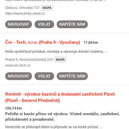
Ostrava
,
Orlovská 737
MAPA
https://www.jimky-plast.cz
NAVIGOVAT
VOLAT
NAPIŠTE NÁM
Čer - Tech, s.r.o.
(Praha 9 - Vysočany)
77,08 km
Naše společnost prodává, montuje a opravuje domácí vodárny, ...
Praha 9
,
Novovysočanská 224
MAPA
www.cer-tech.cz
NAVIGOVAT
VOLAT
NAPIŠTE NÁM
Rentmil - výrobce bazénů a dodavatel zastřešení Plzeň
(Plzeň - Severní Předměstí)
150,74 km
Pořiďte si bazén přímo od výrobce. Včetně montáže, zastřešení,
příslušenství a poradenství.
Nenechte se překvapit létem a připravte se na horké počasí. ...