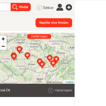
Sekce
Napište více firmám
Zvětšit mapu
+
−
Leaflet
Celá ČR
Vybrat region