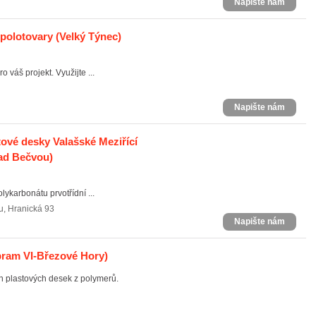
Napište nám
 polotovary
(Velký Týnec)
váš projekt. Využijte ...
Napište nám
stové desky Valašské Meziřící
nad Bečvou)
karbonátu prvotřídní ...
u
,
Hranická 93
Napište nám
bram VI-Březové Hory)
ch plastových desek z polymerů.