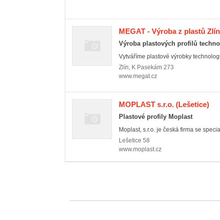
MEGAT - Výroba z plastů Zlín 
Výroba plastových profilů techno
Vytváříme plastové výrobky technologií
Zlín
,
K Pasekám 273
www.megat.cz
MOPLAST s.r.o.
(Lešetice)
Plastové profily Moplast
Moplast, s.r.o. je česká firma se speci
Lešetice
58
www.moplast.cz