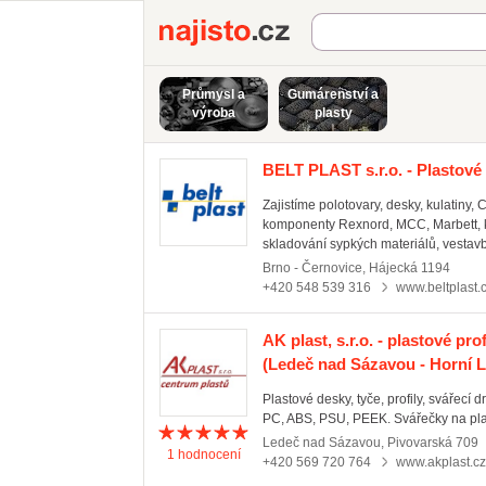
Najisto.cz
Průmysl a
Gumárenství a
výroba
plasty
BELT PLAST s.r.o. - Plastové p
Zajistíme polotovary, desky, kulatiny
komponenty Rexnord, MCC, Marbett, ko
skladování sypkých materiálů, vestavby
Brno - Černovice
,
Hájecká 1194
+420 548 539 316
www.beltplast.
AK plast, s.r.o. - plastové prof
(Ledeč nad Sázavou - Horní 
Plastové desky, tyče, profily, svářec
PC, ABS, PSU, PEEK. Svářečky na pla
Ledeč nad Sázavou
,
Pivovarská 709
1
hodnocení
+420 569 720 764
www.akplast.cz