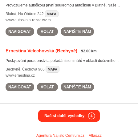
Provozujeme autoškolu první soukromou autoškolu v Blatné. Naše ...
Blatná
,
Na Obůrce 242
MAPA
www.autoskola-rezac.wz.cz
NAVIGOVAT
VOLAT
NAPIŠTE NÁM
Ernestína Velechovská
(Bechyně)
92,00 km
Poskytování poradenství a pořádání seminářů v oblasti duševního ...
Bechyně
,
Čechova 906
MAPA
www.ernestina.cz
NAVIGOVAT
VOLAT
NAPIŠTE NÁM
Načíst další výsledky
Agentura Najisto
Centrum.cz
Atlas.cz