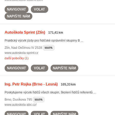
NAVIGOVAT
VOLAT
NAPIŠTE NÁM
Autoškola Sprint
(Zlín)
171,41 km
Praktický výcvik jízdy pro řidičské oprávnění skupiny B ...
Zlín
,
Nad Ovčírnou IV 2528
MAPA
www.autoskola-sprint.cz
další pobočky (1)
NAVIGOVAT
VOLAT
NAPIŠTE NÁM
Ing. Petr Rojka
(Brno - Lesná)
105,33 km
Poskytujeme výcvik řidičů všech skupin, školení řidičů referentů ...
Brno
,
Dusíkova 795
MAPA
www.autoskola-abc.cz/
NAVIGOVAT
VOLAT
NAPIŠTE NÁM