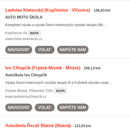
Ladislav Kletenský
(Kopřivnice - Vlčovice)
196,83 km
AUTO MOTO ŠKOLA
Kompletní výuka a výcvik řízení motorových vozidel skupin AM, ...
Kopřivnice
49
MAPA
www.moto-autoskola.cz
NAVIGOVAT
VOLAT
NAPIŠTE NÁM
Ivo Chlopčík
(Frýdek-Místek - Místek)
206,13 km
Autoškola Ivo Chlopčík
Výuka řízení motorových vozidel skupin B a A včetně výcviku osob ...
Frýdek-Místek
,
Příborská 1585
MAPA
www.autoskolachlopcik.cz
NAVIGOVAT
VOLAT
NAPIŠTE NÁM
Autoškola Řezáč Blatná
(Blatná)
122,65 km