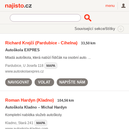
Najisto.cz
menu
SEKCE
ŠTÍTKY
Související sekce/štítky
Najisto.cz
kondiční jízdy
Richard Krejčí
(Pardubice - Cihelna)
33,50 km
kondiční jízdy
(665)
Autoškola EXPRES
řidičské průkazy
(1146)
Mladá autoškola, která nabízí řídičák na osobní auto. ...
školení řidičů referentů
(846)
Pardubice
,
U Josefa 118
MAPA
Všechny související štítky
www.autoskolaexpres.cz
NAVIGOVAT
VOLAT
NAPIŠTE NÁM
Roman Hardyn
(Kladno)
104,56 km
Autoškola Kladno – Michal Hardyn
Kompletní nabídka služeb autoškoly.
Kladno
,
Stará 241
MAPA
www.autoskola-kladno.com