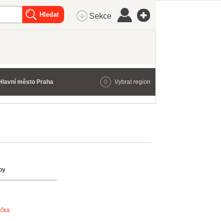
Sekce
Hlavní město Praha
Vybrat region
by
ačka