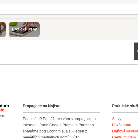
Erotické weby
Propagace na Najisto
Praktické služ
Agentura Najisto
Podnikáte? Pomůžeme vám s propagací na
Slevy
internetu. Jsme Google Premium Partner a
Bezšanonu
spadáme pod Economia, a.s. - jeden z
Daňová kalkul
největších mediálních domů v ČR.
Centrum firem