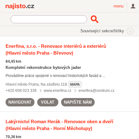
Najisto.cz
menu
SEKCE
ŠTÍTKY
Související sekce/štítky
Najisto.cz
lakýrnické práce
Enerfina, s.r.o. - Renovace interiérů a exteriérů
(Hlavní město Praha - Břevnov)
lakýrnické práce
(911)
malování pokojů
(1827)
84,45 km
natěračské práce
(1662)
Kompletní rekonstrukce bytových jader
Provádíme práce spojené s renovací historických fasád a ...
Všechny související štítky
Hlavní město Praha
,
Na zástřelu 118
MAPA
+420 608 023 339
www.enerfina.cz
enerfina@centrum.cz
NAVIGOVAT
VOLAT
NAPIŠTE NÁM
Lakýrnictví Roman Herák - Renovace oken a dveří
(Hlavní město Praha - Horní Měcholupy)
70,36 km