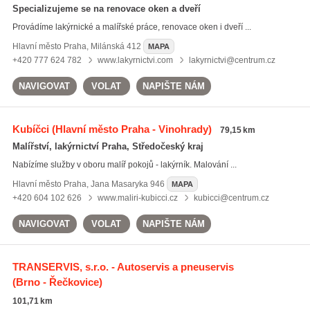
Specializujeme se na renovace oken a dveří
Provádíme lakýrnické a malířské práce, renovace oken i dveří ...
Hlavní město Praha
,
Milánská 412
MAPA
+420 777 624 782
www.lakyrnictvi.com
lakyrnictvi@centrum.cz
NAVIGOVAT
VOLAT
NAPIŠTE NÁM
Kubíčci
(Hlavní město Praha - Vinohrady)
79,15 km
Malířství, lakýrnictví Praha, Středočeský kraj
Nabízíme služby v oboru malíř pokojů - lakýrník. Malování ...
Hlavní město Praha
,
Jana Masaryka 946
MAPA
+420 604 102 626
www.maliri-kubicci.cz
kubicci@centrum.cz
NAVIGOVAT
VOLAT
NAPIŠTE NÁM
TRANSERVIS, s.r.o. - Autoservis a pneuservis
(Brno - Řečkovice)
101,71 km