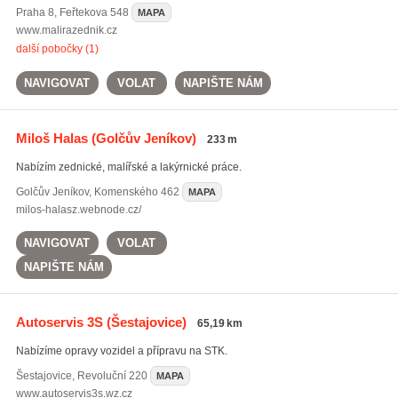
Praha 8
,
Feřtekova 548
MAPA
www.malirazednik.cz
další pobočky (1)
NAVIGOVAT
VOLAT
NAPIŠTE NÁM
Miloš Halas
(Golčův Jeníkov)
233 m
Nabízím zednické, malířské a lakýrnické práce.
Golčův Jeníkov
,
Komenského 462
MAPA
milos-halasz.webnode.cz/
NAVIGOVAT
VOLAT
NAPIŠTE NÁM
Autoservis 3S
(Šestajovice)
65,19 km
Nabízíme opravy vozidel a přípravu na STK.
Šestajovice
,
Revoluční 220
MAPA
www.autoservis3s.wz.cz