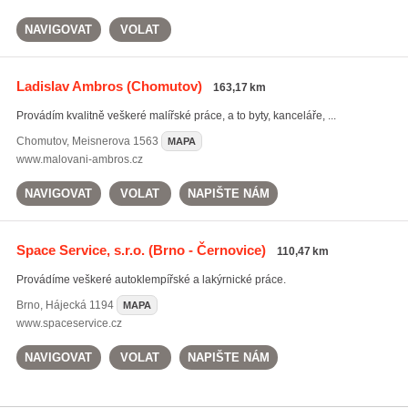
NAVIGOVAT
VOLAT
Ladislav Ambros
(Chomutov)
163,17 km
Provádím kvalitně veškeré malířské práce, a to byty, kanceláře, ...
Chomutov
,
Meisnerova 1563
MAPA
www.malovani-ambros.cz
NAVIGOVAT
VOLAT
NAPIŠTE NÁM
Space Service, s.r.o.
(Brno - Černovice)
110,47 km
Provádíme veškeré autoklempířské a lakýrnické práce.
Brno
,
Hájecká 1194
MAPA
www.spaceservice.cz
NAVIGOVAT
VOLAT
NAPIŠTE NÁM