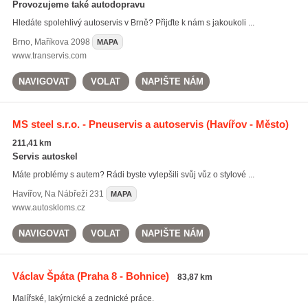
Provozujeme také autodopravu
Hledáte spolehlivý autoservis v Brně? Přijďte k nám s jakoukoli ...
Brno
,
Maříkova 2098
MAPA
www.transervis.com
NAVIGOVAT
VOLAT
NAPIŠTE NÁM
MS steel s.r.o. - Pneuservis a autoservis
(Havířov - Město)
211,41 km
Servis autoskel
Máte problémy s autem? Rádi byste vylepšili svůj vůz o stylové ...
Havířov
,
Na Nábřeží 231
MAPA
www.autoskloms.cz
NAVIGOVAT
VOLAT
NAPIŠTE NÁM
Václav Špáta
(Praha 8 - Bohnice)
83,87 km
Malířské, lakýrnické a zednické práce.