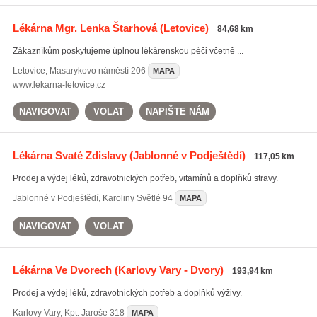
Lékárna Mgr. Lenka Štarhová
(Letovice)
84,68 km
Zákazníkům poskytujeme úplnou lékárenskou péči včetně ...
Letovice
,
Masarykovo náměstí 206
MAPA
www.lekarna-letovice.cz
NAVIGOVAT
VOLAT
NAPIŠTE NÁM
Lékárna Svaté Zdislavy
(Jablonné v Podještědí)
117,05 km
Prodej a výdej léků, zdravotnických potřeb, vitamínů a doplňků stravy.
Jablonné v Podještědí
,
Karoliny Světlé 94
MAPA
NAVIGOVAT
VOLAT
Lékárna Ve Dvorech
(Karlovy Vary - Dvory)
193,94 km
Prodej a výdej léků, zdravotnických potřeb a doplňků výživy.
Karlovy Vary
,
Kpt. Jaroše 318
MAPA