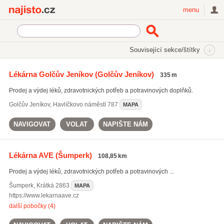
Najisto.cz
menu
SEKCE
ŠTÍTKY
Související sekce/štítky
Najisto.cz
léky proti depresi
Lékárna Golčův Jeníkov
(Golčův Jeníkov)
335 m
léky proti stresu
(754)
Prodej a výdej léků, zdravotnických potřeb a potravinových doplňků.
léky na bolesti zad
(1528)
léky proti depresi
(750)
Golčův Jeníkov
,
Havlíčkovo náměstí 787
MAPA
Všechny související štítky
NAVIGOVAT
VOLAT
NAPIŠTE NÁM
Lékárna AVE
(Šumperk)
108,85 km
Prodej a výdej léků, zdravotnických potřeb a potravinových ...
Šumperk
,
Krátká 2863
MAPA
https://www.lekarnaave.cz
další pobočky (4)