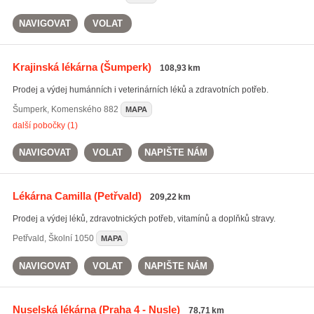
NAVIGOVAT
VOLAT
Krajinská lékárna
(Šumperk)
108,93 km
Prodej a výdej humánních i veterinárních léků a zdravotních potřeb.
Šumperk
,
Komenského 882
MAPA
další pobočky (1)
NAVIGOVAT
VOLAT
NAPIŠTE NÁM
Lékárna Camilla
(Petřvald)
209,22 km
Prodej a výdej léků, zdravotnických potřeb, vitamínů a doplňků stravy.
Petřvald
,
Školní 1050
MAPA
NAVIGOVAT
VOLAT
NAPIŠTE NÁM
Nuselská lékárna
(Praha 4 - Nusle)
78,71 km