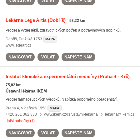
NAVIGOVAT
VOLAT
NAPIŠTE NÁM
Lékárna Lege Artis
(Dobříš)
93,22 km
Prodej a výdej léků, zdravotnických potřeb a potravinových doplňků.
Dobříš
,
Pražská 1753
MAPA
www.legeart.cz
NAVIGOVAT
VOLAT
NAPIŠTE NÁM
Institut klinické a experimentální medicíny
(Praha 4 - Krč)
75,82 km
Ústavní lékárna IKEM
Prodej farmaceutických výrobků. Nabídka odborného poradenství.
Praha 4
,
Vídeňská 1958
MAPA
+420 261 362 333
www.ikem.cz/cs/ustavni-lekarna
lekarna@ikem.cz
další pobočky (1)
NAVIGOVAT
VOLAT
NAPIŠTE NÁM