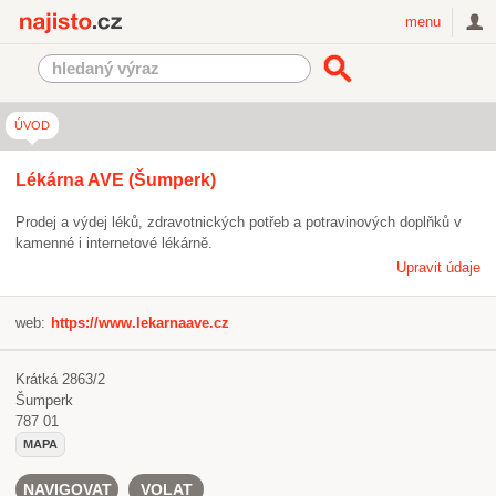
Najisto.cz
menu
ÚVOD
Lékárna AVE (Šumperk)
Prodej a výdej léků, zdravotnických potřeb a potravinových doplňků v
kamenné i internetové lékárně.
Upravit údaje
web:
https://www.lekarnaave.cz
Krátká 2863/2
Šumperk
787 01
MAPA
NAVIGOVAT
VOLAT