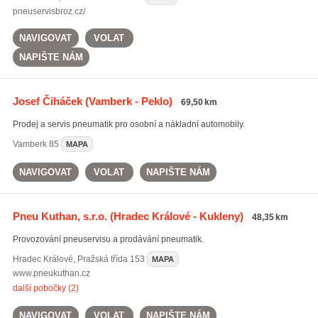
pneuservisbroz.cz/
NAVIGOVAT
VOLAT
NAPIŠTE NÁM
Josef Čiháček
(Vamberk - Peklo)
69,50 km
Prodej a servis pneumatik pro osobní a nákladní automobily.
Vamberk
85
MAPA
NAVIGOVAT
VOLAT
NAPIŠTE NÁM
Pneu Kuthan, s.r.o.
(Hradec Králové - Kukleny)
48,35 km
Provozování pneuservisu a prodávání pneumatik.
Hradec Králové
,
Pražská třída 153
MAPA
www.pneukuthan.cz
další pobočky (2)
NAVIGOVAT
VOLAT
NAPIŠTE NÁM