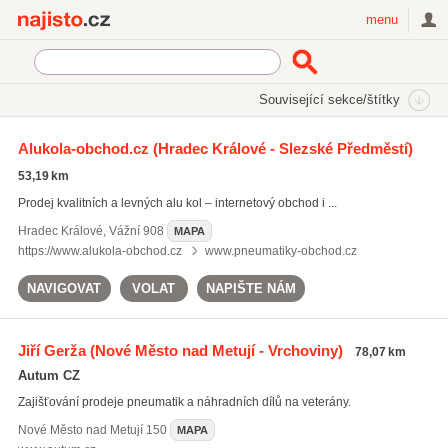
Najisto.cz
menu
SEKCE
ŠTÍTKY
Související sekce/štítky
Najisto.cz
letní pneumatiky
Alukola-obchod.cz
(Hradec Králové - Slezské Předměstí)
zimní pneumatiky
(624)
53,19 km
letní pneumatiky
(648)
Prodej kvalitních a levných alu kol – internetový obchod i ...
servis pneumatik
(1658)
Hradec Králové
,
Vážní 908
MAPA
Všechny související štítky
https://www.alukola-obchod.cz
www.pneumatiky-obchod.cz
NAVIGOVAT
VOLAT
NAPIŠTE NÁM
Jiří Gerža
(Nové Město nad Metují - Vrchoviny)
78,07 km
Autum CZ
Zajišťování prodeje pneumatik a náhradních dílů na veterány.
Nové Město nad Metují
150
MAPA