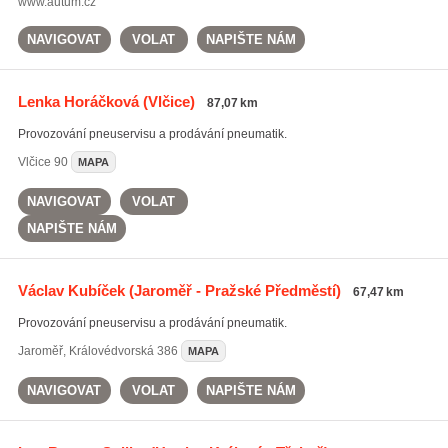
www.autum.cz
NAVIGOVAT
VOLAT
NAPIŠTE NÁM
Lenka Horáčková
(Vlčice)
87,07 km
Provozování pneuservisu a prodávání pneumatik.
Vlčice
90
MAPA
NAVIGOVAT
VOLAT
NAPIŠTE NÁM
Václav Kubíček
(Jaroměř - Pražské Předměstí)
67,47 km
Provozování pneuservisu a prodávání pneumatik.
Jaroměř
,
Královédvorská 386
MAPA
NAVIGOVAT
VOLAT
NAPIŠTE NÁM