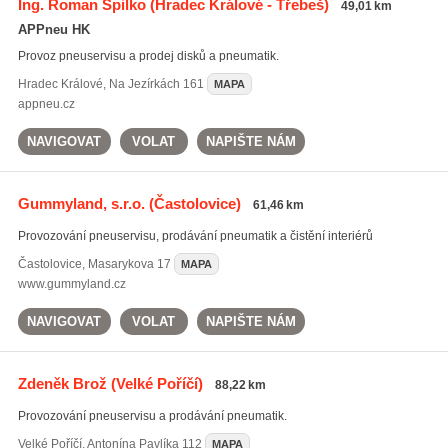
Ing. Roman Spilko
(Hradec Králové - Třebeš)
49,01 km
APPneu HK
Provoz pneuservisu a prodej disků a pneumatik.
Hradec Králové
,
Na Jezírkách 161
MAPA
appneu.cz
NAVIGOVAT
VOLAT
NAPIŠTE NÁM
Gummyland, s.r.o.
(Častolovice)
61,46 km
Provozování pneuservisu, prodávání pneumatik a čistění interiérů
Častolovice
,
Masarykova 17
MAPA
www.gummyland.cz
NAVIGOVAT
VOLAT
NAPIŠTE NÁM
Zdeněk Brož
(Velké Poříčí)
88,22 km
Provozování pneuservisu a prodávání pneumatik.
Velké Poříčí
,
Antonína Pavlíka 112
MAPA