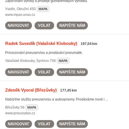
Zajišťování výroby a prodeje gumárenských výrobků.
Vsetín
,
Okružní 450
MAPA
www.mpas.unas.cz
NAVIGOVAT
VOLAT
NAPIŠTE NÁM
Radek Susedík
(Valašské Klobouky)
197,04 km
Provozování pneuservisu a prodávání pneumatik.
Valašské Klobouky
,
Sychrov 706
MAPA
NAVIGOVAT
VOLAT
NAPIŠTE NÁM
Zdeněk Vyoral
(Březůvky)
177,45 km
Nabízíme služby pneuservisu a autoopravny. Prodáváme nové i ...
Březůvky
56
MAPA
www.pneuvydas.cz
NAVIGOVAT
VOLAT
NAPIŠTE NÁM