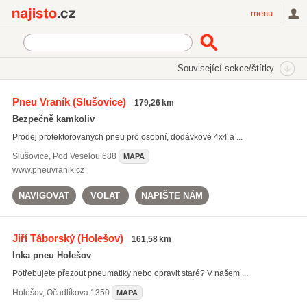
Najisto.cz
menu
SEKCE
ŠTÍTKY
Související sekce/štítky
Najisto.cz
letní pneumatiky
Pneu Vraník
(Slušovice)
179,26 km
letní pneumatiky
(648)
Bezpečně kamkoliv
zimní pneumatiky
(624)
Prodej protektorovaných pneu pro osobní, dodávkové 4x4 a ...
výměna pneumatik
(2761)
Slušovice
,
Pod Veselou 688
MAPA
Všechny související štítky
www.pneuvranik.cz
NAVIGOVAT
VOLAT
NAPIŠTE NÁM
Jiří Táborský
(Holešov)
161,58 km
Inka pneu Holešov
Potřebujete přezout pneumatiky nebo opravit staré? V našem ...
Holešov
,
Očadlíkova 1350
MAPA