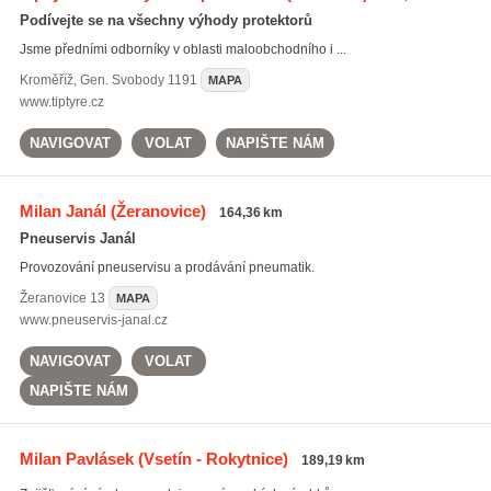
Podívejte se na všechny výhody protektorů
Jsme předními odborníky v oblasti maloobchodního i ...
Kroměříž
,
Gen. Svobody 1191
MAPA
www.tiptyre.cz
NAVIGOVAT
VOLAT
NAPIŠTE NÁM
Milan Janál
(Žeranovice)
164,36 km
Pneuservis Janál
Provozování pneuservisu a prodávání pneumatik.
Žeranovice
13
MAPA
www.pneuservis-janal.cz
NAVIGOVAT
VOLAT
NAPIŠTE NÁM
Milan Pavlásek
(Vsetín - Rokytnice)
189,19 km