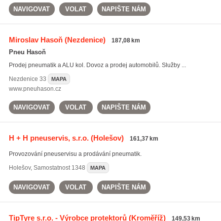
NAVIGOVAT
VOLAT
NAPIŠTE NÁM
Miroslav Hasoň
(Nezdenice)
187,08 km
Pneu Hasoň
Prodej pneumatik a ALU kol. Dovoz a prodej automobilů. Služby ...
Nezdenice
33
MAPA
www.pneuhason.cz
NAVIGOVAT
VOLAT
NAPIŠTE NÁM
H + H pneuservis, s.r.o.
(Holešov)
161,37 km
Provozování pneuservisu a prodávání pneumatik.
Holešov
,
Samostatnost 1348
MAPA
NAVIGOVAT
VOLAT
NAPIŠTE NÁM
TipTyre s.r.o. - Výrobce protektorů
(Kroměříž)
149,53 km