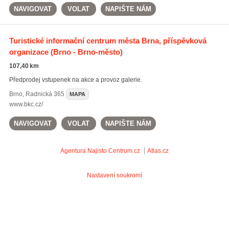
NAVIGOVAT
VOLAT
NAPIŠTE NÁM
Turistické informační centrum města Brna, příspěvková
organizace
(Brno - Brno-město)
107,40 km
Předprodej vstupenek na akce a provoz galerie.
Brno
,
Radnická 365
MAPA
www.bkc.cz/
NAVIGOVAT
VOLAT
NAPIŠTE NÁM
Agentura Najisto
Centrum.cz
Atlas.cz
Nastavení soukromí