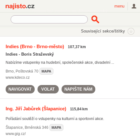
Najisto.cz
menu
SEKCE
ŠTÍTKY
Související sekce/štítky
Najisto.cz
lístky na koncerty
Indies
(Brno - Brno-město)
107,37 km
lístky na koncerty
(21)
Indies - Boris Straževský
vstupenkový systém
(25)
Nabízíme vstupenky na hudební, společenské akce, divadelní ...
rezervace vstupenek
(34)
Brno
,
Poštovská 70
MAPA
Všechny související štítky
www.kdeco.cz
NAVIGOVAT
VOLAT
NAPIŠTE NÁM
Ing. Jiří Jabůrek
(Šlapanice)
115,84 km
Pořádání soutěží o vstupenky na kulturní a sportovní akce.
Šlapanice
,
Brněnská 346
MAPA
www.gig.cz/