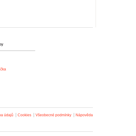
by
ačka
na údajů
Cookies
Všeobecné podmínky
Nápověda