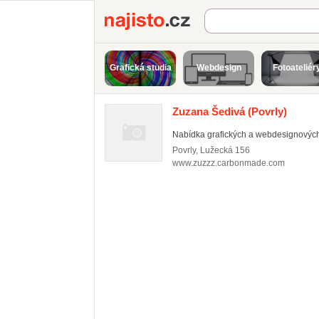
Najisto.cz
Grafická studia
Webdesign
Fotoateliér
Zuzana Šedivá
(Povrly)
Nabídka grafických a webdesignových
Povrly
,
Lužecká 156
www.zuzzz.carbonmade.com