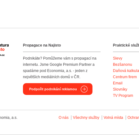
Propagace na Najisto
Praktické služ
Agentura Najisto
Podnikáte? Pomůžeme vám s propagací na
Slevy
internetu. Jsme Google Premium Partner a
Bezšanonu
spadáme pod Economia, a.s. - jeden z
Daňová kalkul
největších mediálních domů v ČR.
Centrum firem
Email
Podpořit podnikání reklamou
Slovníky
TV Program
omia, a.s.
O nás
Všechny služby
Volná místa
Ochra