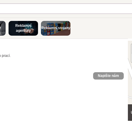
Reklamní
y
Reklamní stojany
agentury
 prací.
Napište nám