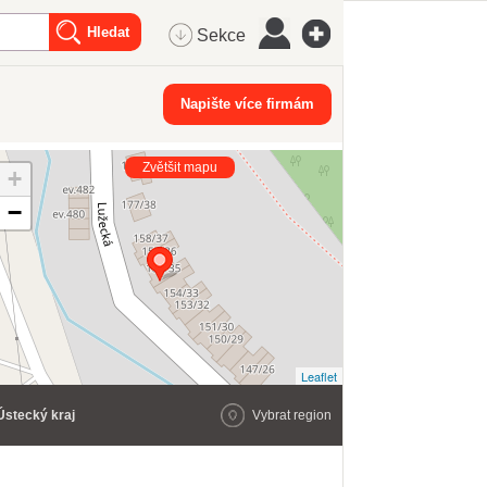
Sekce
Napište více firmám
Zvětšit mapu
+
−
Leaflet
Ústecký kraj
Vybrat region