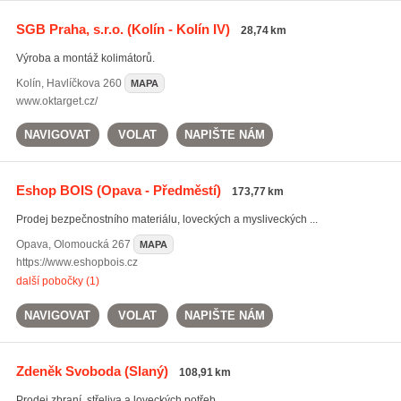
SGB Praha, s.r.o.
(Kolín - Kolín IV)
28,74 km
Výroba a montáž kolimátorů.
Kolín
,
Havlíčkova 260
MAPA
www.oktarget.cz/
NAVIGOVAT
VOLAT
NAPIŠTE NÁM
Eshop BOIS
(Opava - Předměstí)
173,77 km
Prodej bezpečnostního materiálu, loveckých a mysliveckých ...
Opava
,
Olomoucká 267
MAPA
https://www.eshopbois.cz
další pobočky (1)
NAVIGOVAT
VOLAT
NAPIŠTE NÁM
Zdeněk Svoboda
(Slaný)
108,91 km
Prodej zbraní, střeliva a loveckých potřeb.