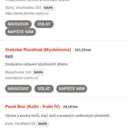
Slaný
,
Vinařického 263
MAPA
https://www.zbrane-slany.cz/
NAVIGOVAT
VOLAT
NAPIŠTE NÁM
Vratislav Rozehnal
(Mysločovice)
163,39 km
R&R
Dodáváme vybavení sportovních střelnic.
Mysločovice
104
MAPA
www.falcon-czech.cz/
NAVIGOVAT
VOLAT
NAPIŠTE NÁM
Pavel Moc
(Kolín - Kolín IV)
29,18 km
Výroba a prodej mečů, kopí, kuší a kovaných uměleckých předmětů.
Kolín
,
Havířská 518
MAPA