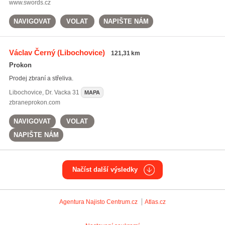
www.swords.cz
NAVIGOVAT
VOLAT
NAPIŠTE NÁM
Václav Černý
(Libochovice)
121,31 km
Prokon
Prodej zbraní a střeliva.
Libochovice
,
Dr. Vacka 31
MAPA
zbraneprokon.com
NAVIGOVAT
VOLAT
NAPIŠTE NÁM
Načíst další výsledky
Agentura Najisto
Centrum.cz
Atlas.cz