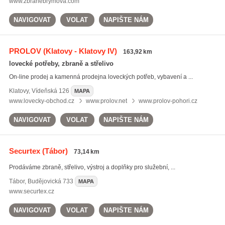
www.zbranebrymova.com
NAVIGOVAT
VOLAT
NAPIŠTE NÁM
PROLOV
(Klatovy - Klatovy IV)
163,92 km
lovecké potřeby, zbraně a střelivo
On-line prodej a kamenná prodejna loveckých potřeb, vybavení a ...
Klatovy
,
Vídeňská 126
MAPA
www.lovecky-obchod.cz
www.prolov.net
www.prolov-pohori.cz
NAVIGOVAT
VOLAT
NAPIŠTE NÁM
Securtex
(Tábor)
73,14 km
Prodáváme zbraně, střelivo, výstroj a doplňky pro služební, ...
Tábor
,
Budějovická 733
MAPA
www.securtex.cz
NAVIGOVAT
VOLAT
NAPIŠTE NÁM