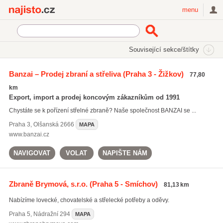
Najisto.cz
menu
SEKCE
ŠTÍTKY
Související sekce/štítky
Najisto.cz
lovecké zbraně
Banzai – Prodej zbraní a střeliva
(Praha 3 - Žižkov)
77,80
lovecké zbraně
(83)
km
vzduchovky
(200)
Export, import a prodej koncovým zákazníkům od 1991
brokovnice
(83)
Chystáte se k pořízení střelné zbraně? Naše společnost BANZAI se ...
Všechny související štítky
Praha 3
,
Olšanská 2666
MAPA
www.banzai.cz
NAVIGOVAT
VOLAT
NAPIŠTE NÁM
Zbraně Brymová, s.r.o.
(Praha 5 - Smíchov)
81,13 km
Nabízíme lovecké, chovatelské a střelecké potřeby a oděvy.
Praha 5
,
Nádražní 294
MAPA