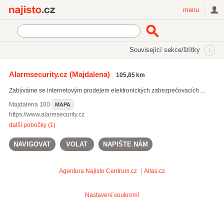
Najisto.cz
menu
SEKCE
ŠTÍTKY
Související sekce/štítky
Najisto.cz
majáky
Alarmsecurity.cz
(Majdalena)
105,85 km
požární signalizace
(676)
Zabýváme se internetovým prodejem elektronických zabezpečovacích ...
pohybová čidla
(17)
majáky
(18)
Majdalena
100
MAPA
https://www.alarmsecurity.cz
Všechny související štítky
další pobočky (1)
NAVIGOVAT
VOLAT
NAPIŠTE NÁM
Agentura Najisto
Centrum.cz
Atlas.cz
Nastavení soukromí