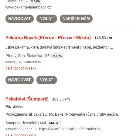
Olomouc
857
MAPA
www.pekarna-tiefenbach.cz
NAVIGOVAT
VOLAT
NAPIŠTE NÁM
Pekárna Racek
(Přerov - Přerov I-Město)
148,53 km
Jsme pekárna, která dodává široký sortiment chlebů, běžného i ...
Přerov
,
Gen. Štefánika 185
MAPA
www.pekarnaracek.cz
další pobočky (17)
NAVIGOVAT
VOLAT
Pekařství
(Šumperk)
109,36 km
Mr. Baker
Provozujeme síť pekařství Mr. Baker. Prodáváme různé druhy pečiva.
Šumperk
,
Jesenická 464
MAPA
www.mrbaker.cz
https://www.facebook.com/mrbaker.cz
další pobočky (24)