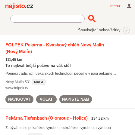
Najisto.cz
menu
SEKCE
ŠTÍTKY
Související sekce/štítky
Najisto.cz
makové koláče
FOLPEK Pekárna - Kváskový chléb Nový Malín
(Nový Malín)
tvarohové koláče
(222)
povidlové koláče
(217)
111,45 km
makové koláče
(218)
To nejkvalitnější pečivo na váš stůl
Pomocí tradičních pekařských technologií pečeme v naší pekárně ...
Všechny související štítky
Nový Malín
531
MAPA
www.folpek.cz
NAVIGOVAT
VOLAT
NAPIŠTE NÁM
Pekárna Tiefenbach
(Olomouc - Holice)
134,32 km
Zabýváme se pekařskou výrobou, cukrářskou výrobou a výrobou ...