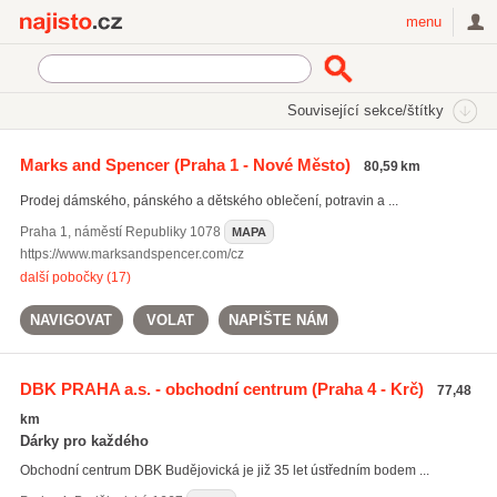
Najisto.cz
menu
SEKCE
ŠTÍTKY
Související sekce/štítky
Najisto.cz
Marks & Spencer
Marks and Spencer
(Praha 1 - Nové Město)
80,59 km
Marks & Spencer
(19)
Prodej dámského, pánského a dětského oblečení, potravin a ...
pánská saka
(289)
kalhoty
(1282)
Praha 1
,
náměstí Republiky 1078
MAPA
https://www.marksandspencer.com/cz
Všechny související štítky
další pobočky (17)
NAVIGOVAT
VOLAT
NAPIŠTE NÁM
DBK PRAHA a.s. - obchodní centrum
(Praha 4 - Krč)
77,48
km
Dárky pro každého
Obchodní centrum DBK Budějovická je již 35 let ústředním bodem ...