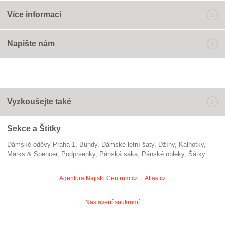
Více informací
Napište nám
Vyzkoušejte také
Sekce a Štítky
Dámské oděvy Praha 1
bundy
dámské letní šaty
džíny
kalhotky
Marks & Spencer
podprsenky
pánská saka
pánské obleky
šátky
Agentura Najisto
Centrum.cz
Atlas.cz
Nastavení soukromí