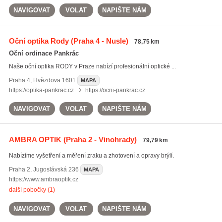
NAVIGOVAT
VOLAT
NAPIŠTE NÁM
Oční optika Rody
(Praha 4 - Nusle)
78,75 km
Oční ordinace Pankrác
Naše oční optika RODY v Praze nabízí profesionální optické ...
Praha 4
,
Hvězdova 1601
MAPA
https://optika-pankrac.cz
https://ocni-pankrac.cz
NAVIGOVAT
VOLAT
NAPIŠTE NÁM
AMBRA OPTIK
(Praha 2 - Vinohrady)
79,79 km
Nabízíme vyšetření a měření zraku a zhotovení a opravy brýlí.
Praha 2
,
Jugoslávská 236
MAPA
https://www.ambraoptik.cz
další pobočky (1)
NAVIGOVAT
VOLAT
NAPIŠTE NÁM