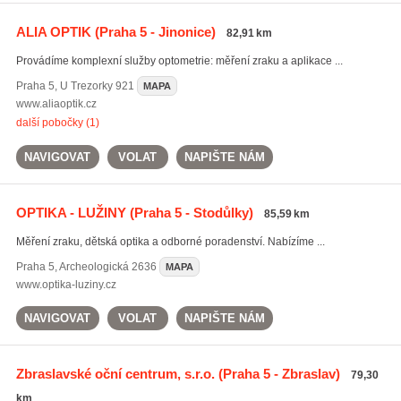
ALIA OPTIK
(Praha 5 - Jinonice)
82,91 km
Provádíme komplexní služby optometrie: měření zraku a aplikace ...
Praha 5
,
U Trezorky 921
MAPA
www.aliaoptik.cz
další pobočky (1)
NAVIGOVAT
VOLAT
NAPIŠTE NÁM
OPTIKA - LUŽINY
(Praha 5 - Stodůlky)
85,59 km
Měření zraku, dětská optika a odborné poradenství. Nabízíme ...
Praha 5
,
Archeologická 2636
MAPA
www.optika-luziny.cz
NAVIGOVAT
VOLAT
NAPIŠTE NÁM
Zbraslavské oční centrum, s.r.o.
(Praha 5 - Zbraslav)
79,30
km