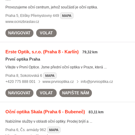
Provozujeme oční centrum, jehož součástí je oční optika.
Praha 5
,
Elišky Přemyslovny 449
MAPA
www.ocnizbraslav.cz
NAVIGOVAT
VOLAT
Erste Optik, s.r.o.
(Praha 8 - Karlín)
79,32 km
První optika Praha
Vítejte v První Optice. Jsme přední oční optika v Praze, která ...
Praha 8
,
Sokolovská 6
MAPA
+420 775 888 001
www.prvnioptika.cz
info@prvnioptika.cz
NAVIGOVAT
VOLAT
NAPIŠTE NÁM
Oční optika Skala
(Praha 6 - Bubeneč)
83,11 km
Nabízíme služby v oblasti oční optiky. Prodej brýlí a ...
Praha 6
,
Čs. armády 962
MAPA