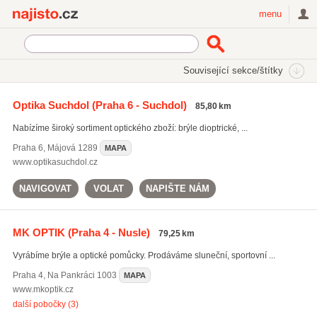
Najisto.cz
menu
SEKCE
ŠTÍTKY
Související sekce/štítky
Najisto.cz
měření dioptrií
Optika Suchdol
(Praha 6 - Suchdol)
85,80 km
měření dioptrií
(145)
Nabízíme široký sortiment optického zboží: brýle dioptrické, ...
dioptrické brýle
(1038)
aplikace kontaktních čoček
(279)
Praha 6
,
Májová 1289
MAPA
www.optikasuchdol.cz
Všechny související štítky
NAVIGOVAT
VOLAT
NAPIŠTE NÁM
MK OPTIK
(Praha 4 - Nusle)
79,25 km
Vyrábíme brýle a optické pomůcky. Prodáváme sluneční, sportovní ...
Praha 4
,
Na Pankráci 1003
MAPA
www.mkoptik.cz
další pobočky (3)