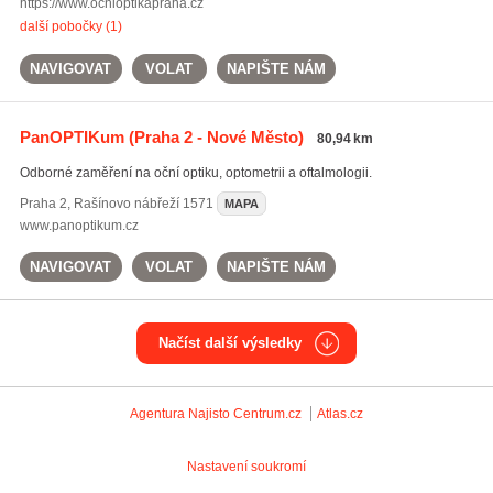
https://www.ocnioptikapraha.cz
další pobočky (1)
NAVIGOVAT
VOLAT
NAPIŠTE NÁM
PanOPTIKum
(Praha 2 - Nové Město)
80,94 km
Odborné zaměření na oční optiku, optometrii a oftalmologii.
Praha 2
,
Rašínovo nábřeží 1571
MAPA
www.panoptikum.cz
NAVIGOVAT
VOLAT
NAPIŠTE NÁM
Načíst další výsledky
Agentura Najisto
Centrum.cz
Atlas.cz
Nastavení soukromí