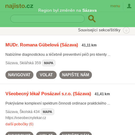
Najisto.cz
menu
Region byl změněn na
Sázava
SEKCE
ŠTÍTKY
Související sekce/štítky
Najisto.cz
měření tlaku
MUDr. Romana Gübelová
(Sázava)
41,11 km
preventivní péče
(3226)
Nabízíme diagnostickou a léčebně preventivní péči pro klienty ...
léčba chřipky
(2959)
měření tlaku
(2809)
Sázava
,
Sklářská 359
MAPA
Všechny související štítky
NAVIGOVAT
VOLAT
NAPIŠTE NÁM
Všeobecný lékař Posázaví s.r.o.
(Sázava)
41,41 km
Pokrýváme komplexní spektrum činnosti ordinace praktického ...
Sázava
,
Školská 434
MAPA
https://vseobecnylekar.cz
další pobočky (6)