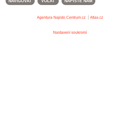
NAVIGOVAT
VOLAT
NAPIŠTE NÁM
Agentura Najisto
Centrum.cz
Atlas.cz
Nastavení soukromí